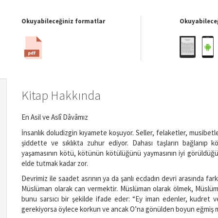
Okuyabileceğiniz formatlar
Okuyabileceğ
Kitap Hakkında
En Asil ve Aslî Dâvâmız
İnsanlık doludizgin kıyamete koşuyor. Seller, felaketler, musibet
şiddette ve sıklıkta zuhur ediyor. Dahası taşların bağlanıp köp
yaşamasının kötü, kötünün kötülüğünü yaymasının iyi görüldüğü
elde tutmak kadar zor.
Devrimiz ile saadet asrının ya da şanlı ecdadın devri arasında far
Müslüman olarak can vermektir. Müslüman olarak ölmek, Müslüma
bunu sarsıcı bir şekilde ifade eder: “Ey iman edenler, kudret ve
gerekiyorsa öylece korkun ve ancak O’na gönülden boyun eğmiş müs