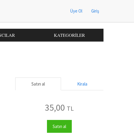
Üye Ol
Giriş
NCILAR
KATEGORİLER
Satın al
Kirala
35,00
TL
Satın al