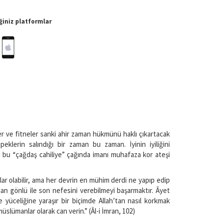
iniz platformlar
ler ve fitneler sanki ahir zaman hükmünü haklı çıkartacak
eklerin salındığı bir zaman bu zaman. İyinin iyiliğini
 bu “çağdaş cahiliye” çağında imanı muhafaza kor ateşi
klar olabilir, ama her devrin en mühim derdi ne yapıp edip
n gönlü ile son nefesini verebilmeyi başarmaktır. Âyet
 yüceliğine yaraşır bir biçimde Allah’tan nasıl korkmak
lümanlar olarak can verin.” (Âl-i İmran, 102)