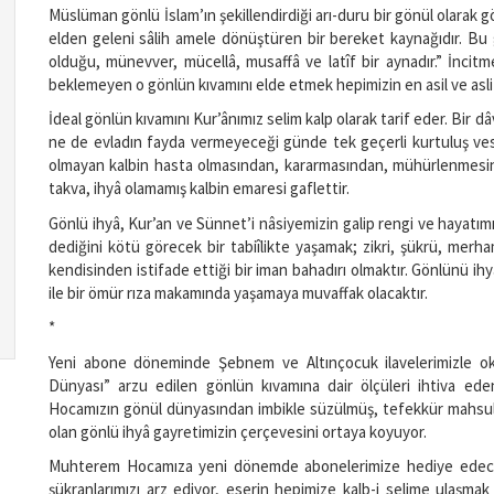
Müslüman gönlü İslam’ın şekillendirdiği arı-duru bir gönül olarak g
elden geleni sâlih amele dönüştüren bir bereket kaynağıdır. Bu 
olduğu, münevver, mücellâ, musaffâ ve latîf bir aynadır.” İncitme
beklemeyen o gönlün kıvamını elde etmek hepimizin en asil ve asli 
İdeal gönlün kıvamını Kur’ânımız selim kalp olarak tarif eder. Bir d
ne de evladın fayda vermeyeceği günde tek geçerli kurtuluş vesiles
olmayan kalbin hasta olmasından, kararmasından, mühürlenmesin
takva, ihyâ olamamış kalbin emaresi gaflettir.
Gönlü ihyâ, Kur’an ve Sünnet’i nâsiyemizin galip rengi ve hayatımızın
dediğini kötü görecek bir tabiîlikte yaşamak; zikri, şükrü, merh
kendisinden istifade ettiği bir iman bahadırı olmaktır. Gönlünü ih
ile bir ömür rıza makamında yaşamaya muvaffak olacaktır.
*
Yeni abone döneminde Şebnem ve Altınçocuk ilavelerimizle o
Dünyası” arzu edilen gönlün kıvamına dair ölçüleri ihtiva 
Hocamızın gönül dünyasından imbikle süzülmüş, tefekkür mahsulü 
olan gönlü ihyâ gayretimizin çerçevesini ortaya koyuyor.
Muhterem Hocamıza yeni dönemde abonelerimize hediye edeceğimi
şükranlarımızı arz ediyor, eserin hepimize kalb-i selime ulaşmak 