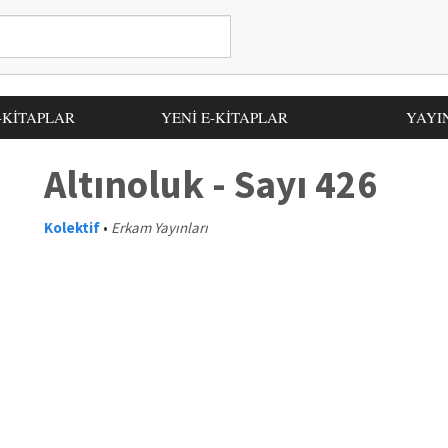
-KİTAPLAR
YENİ E-KİTAPLAR
YAYI
Altınoluk - Sayı 426
Kolektif
•
Erkam Yayınları