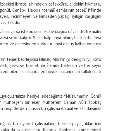
özdekini ibrete, zihindekini tefekküre, dildekini hikmete,
gönül, Cenâb-ı Hakkın “cemâlî esmâsının tecellî hâlinde
yen, incinmeyen ve kimseden yaptığı iyiliğin karşılığını
vazifesidir.
âvâmız varsa işte bu selim kalbe ulaşma dâvâsıdır. Ne malın
i selim kalptir. Selim kalp, ihyâ olmuş bir kalptir. İhyâ
den ve ölmesinden korkulur. İhyâ olmuş kalbin emaresi
 temel belirleyicisi kılmak; Allah’ın iyi dediğini iyi, kötü
ameti, şevki ve hizmeti ile âlemde herkesin ve her şeyin
ya edebilen, iki cihanda en büyük makam olan kulluk hilati
kuyucularımıza hediye edeceğimiz “Müslüman’ın Gönül
eden muhteşem bir eser. Muhterem Osman Nûri Topbaş
tespitlerden oluşan bu çalışma en asil ve asli dâvâmız
z bu kıymetli çalışmalarını bizimle paylaştıkları için
yolunda azık olmasını diliyoruz. Rabbimiz, gönüllerimizi