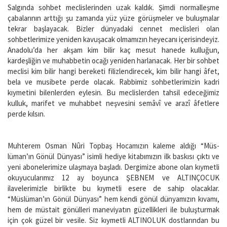
Salgında sohbet meclislerinden uzak kaldık. Şimdi normalleşme
çabalarının arttığı şu zamanda yüz yüze görüşmeler ve buluşmalar
tekrar başlayacak. Bizler dünyadaki cennet meclisleri olan
sohbetlerimize yeniden kavuşacak olmamızın heyecanı içerisindeyiz.
Anadolu’da her akşam kim bilir kaç mesut hanede kulluğun,
kardeşliğin ve muhabbetin ocağı yeniden harlanacak. Her bir sohbet
meclisi kim bilir hangi bereketi filizlendirecek, kim bilir hangi âfet,
bela ve musibete perde olacak. Rabbimiz sohbetlerimizin kadri
kıymetini bilenlerden eylesin. Bu meclislerden tahsil edeceğimiz
kulluk, marifet ve muhabbet neşvesini semâvî ve arazî âfetlere
perde kılsın.
Muhterem Osman Nûri Topbaş Hocamızın kaleme aldığı “Müs­
lüman’ın Gönül Dünyası” isimli hediye kitabımızın ilk baskısı çıktı ve
yeni abonelerimize ulaşmaya başladı. Dergimize abone olan kıymetli
okuyucularımız 12 ay boyunca ŞEBNEM ve ALTINÇOCUK
ilavelerimizle birlikte bu kıymetli esere de sahip olacaklar.
“Müslüman’ın Gönül Dünyası” hem kendi gönül dünyamızın kıvamı,
hem de müstait gönülleri maneviyatın güzellikleri ile buluşturmak
için çok güzel bir vesile. Siz kıymetli ALTINOLUK dostlarından bu