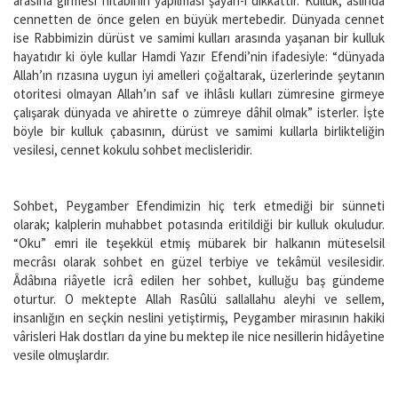
arasına girmesi hitabının yapılması şâyân-ı dikkattir. Kulluk, aslında
cennetten de önce gelen en büyük mertebedir. Dünyada cennet
ise Rabbimizin dürüst ve samimi kulları arasında yaşanan bir kulluk
hayatıdır ki öyle kullar Hamdi Yazır Efendi’nin ifadesiyle: “dünyada
Allah’ın rızasına uygun iyi amelleri çoğaltarak, üzerlerinde şeytanın
otoritesi olmayan Allah’ın saf ve ihlâslı kulları zümresine girmeye
çalışarak dünyada ve ahirette o zümreye dâhil olmak” isterler. İşte
böyle bir kulluk çabasının, dürüst ve samimi kullarla birlikteliğin
vesilesi, cennet kokulu sohbet meclisleridir.
Sohbet, Peygamber Efendimizin hiç terk etmediği bir sünneti
olarak; kalplerin muhabbet potasında eritildiği bir kulluk okuludur.
“Oku” emri ile teşekkül etmiş mübarek bir halkanın müteselsil
mecrâsı olarak sohbet en güzel terbiye ve tekâmül vesilesidir.
Âdâbına riâyetle icrâ edilen her sohbet, kulluğu baş gündeme
oturtur. O mektepte Allah Rasûlü sallallahu aleyhi ve sellem,
insanlığın en seçkin neslini yetiştirmiş, Peygamber mirasının hakiki
vârisleri Hak dostları da yine bu mektep ile nice nesillerin hidâyetine
vesile olmuşlardır.