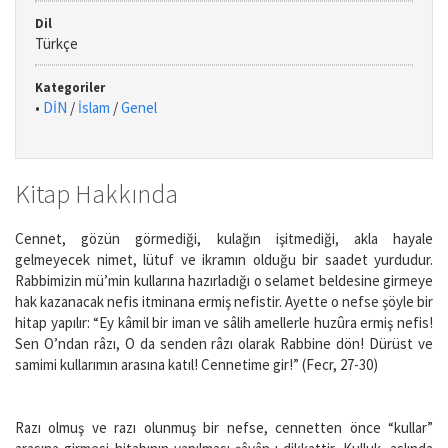
Dil
Türkçe
Kategoriler
•
DİN
/
İslam
/
Genel
Kitap Hakkında
Cennet, gözün görmediği, kulağın işitmediği, akla hayale
gelmeyecek nimet, lütuf ve ikramın olduğu bir saadet yurdudur.
Rabbimizin mü’min kullarına hazırladığı o selamet beldesine girmeye
hak kazanacak nefis itminana ermiş nefistir. Ayette o nefse şöyle bir
hitap yapılır: “Ey kâmil bir iman ve sâlih amellerle huzûra ermiş nefis!
Sen O’ndan râzı, O da senden râzı olarak Rabbine dön! Dürüst ve
samimi kullarımın arasına katıl! Cennetime gir!” (Fecr, 27-30)
Razı olmuş ve razı olunmuş bir nefse, cennetten önce “kullar”