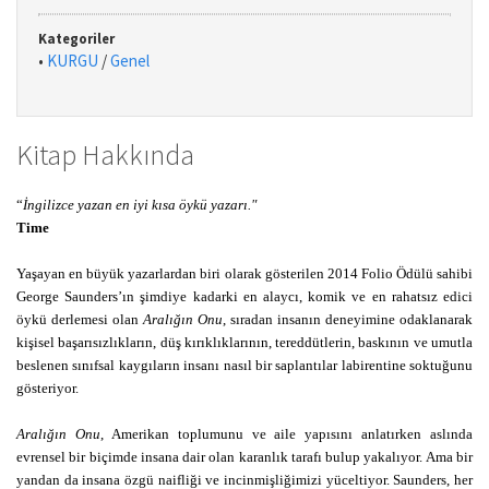
Kategoriler
•
KURGU
/
Genel
Kitap Hakkında
“
İngilizce yazan en iyi kısa öykü yazarı."
Time
Yaşayan en büyük yazarlardan biri olarak gösterilen 2014 Folio Ödülü sahibi
George Saunders’ın şimdiye kadarki en alaycı, komik ve en rahatsız edici
öykü derlemesi olan
Aralığın Onu
, sıradan insanın deneyimine odaklanarak
kişisel başarısızlıkların, düş kırıklıklarının, tereddütlerin, baskının ve umutla
beslenen sınıfsal kaygıların insanı nasıl bir saplantılar labirentine soktuğunu
gösteriyor.
Aralığın Onu
, Amerikan toplumunu ve aile yapısını anlatırken aslında
evrensel bir biçimde insana dair olan karanlık tarafı bulup yakalıyor. Ama bir
yandan da insana özgü naifliği ve incinmişliğimizi yüceltiyor. Saunders, her