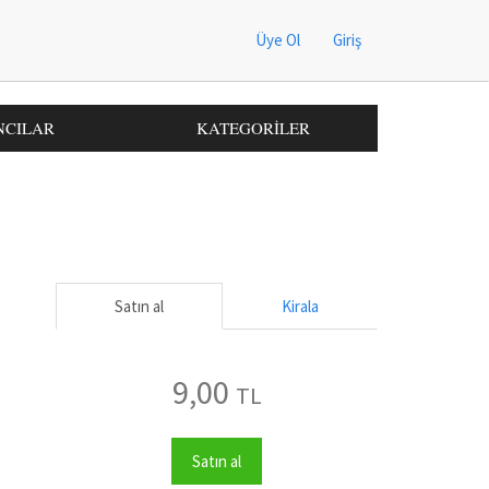
Üye Ol
Giriş
NCILAR
KATEGORİLER
Satın al
Kirala
9,00
TL
Satın al