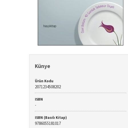
Künye
Ürün Kodu
2071234508202
ISBN
-
ISBN (Basılı Kitap)
9786055181017