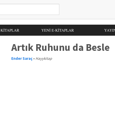
-KİTAPLAR
YENİ E-KİTAPLAR
YAYI
Artık Ruhunu da Besle
Ender Saraç
•
Hayykitap