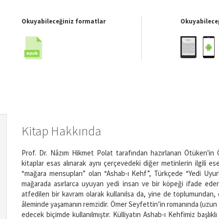
Okuyabileceğiniz formatlar
Okuyabileceğ
Kitap Hakkında
Prof. Dr. Nâzım Hikmet Polat tarafından hazırlanan Ötüken'in Öm
kitaplar esas alınarak aynı çerçevedeki diğer metinle­rin ilgili e
“mağara mensupları” olan “Ashab-ı Kehf”, Türkçede “Yedi Uyurlar
mağarada asırlarca uyuyan yedi insan ve bir köpeği ifade eder. "
atfedilen bir kavram olarak kullanılsa da, yine de toplumundan
âleminde yaşamanın remzidir. Ömer Seyfettin’in romanında (uzun h
edecek biçimde kullanılmıştır. Külliyatın Ashab-ı Kehfimiz başlık