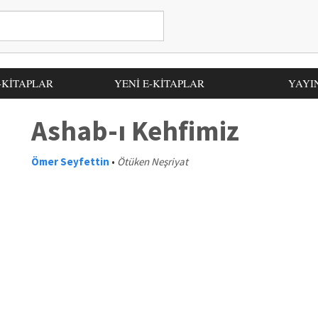
-KİTAPLAR
YENİ E-KİTAPLAR
YAYI
Ashab-ı Kehfimiz
Ömer Seyfettin
•
Ötüken Neşriyat