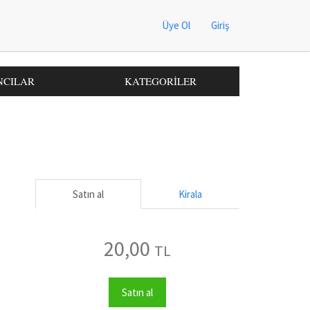
Üye Ol
Giriş
NCILAR
KATEGORİLER
Satın al
Kirala
20,00
TL
Satın al