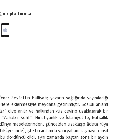
iniz platformlar
er Seyfettin Külliyatı; yazarın sağlığında ya­yımladığı
serlere eklenmesiyle meydana getirilmiştir. Sözlük anlamı
” diye anılır ve halkından yüz çevirip uzaklaşarak bir
Ashab-ı Kehf", Hıristiyanlık ve İslamiyet’te, kutsallık
, dünya meselelerinden, güncelden uzaklaşıp âdeta rüya
ikâyesinde), işte bu anlamda yani yabancılaşmayı temsil
lı bu dördüncü cildi, aynı zamanda baştan sona bir aydın