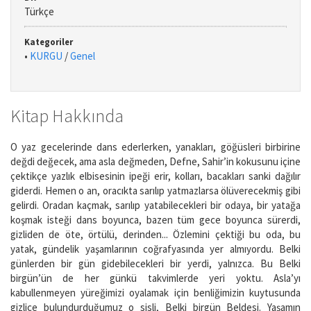
Türkçe
Kategoriler
•
KURGU
/
Genel
Kitap Hakkında
O yaz gecelerinde dans ederlerken, yanakları, göğüsleri birbirine
değdi değecek, ama asla değmeden, Defne, Sahir’in kokusunu içine
çektikçe yazlık elbisesinin ipeği erir, kolları, bacakları sanki dağılır
giderdi. Hemen o an, oracıkta sarılıp yatmazlarsa ölüverecekmiş gibi
gelirdi. Oradan kaçmak, sarılıp yatabilecekleri bir odaya, bir yatağa
koşmak isteği dans boyunca, bazen tüm gece boyunca sürerdi,
gizliden de öte, örtülü, derinden... Özlemini çektiği bu oda, bu
yatak, gündelik yaşamlarının coğrafyasında yer almıyordu. Belki
günlerden bir gün gidebilecekleri bir yerdi, yalnızca. Bu Belki
birgün’ün de her günkü takvimlerde yeri yoktu. Asla’yı
kabullenmeyen yüreğimizi oyalamak için benliğimizin kuytusunda
gizlice bulundurduğumuz o sisli, Belki birgün Beldesi. Yaşamın