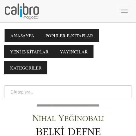
ANASAYFA
POPÜLER E-KİTAPLAR
YENİ E-KİTAPLAR
YAYINCILAR
KATEGORİLER