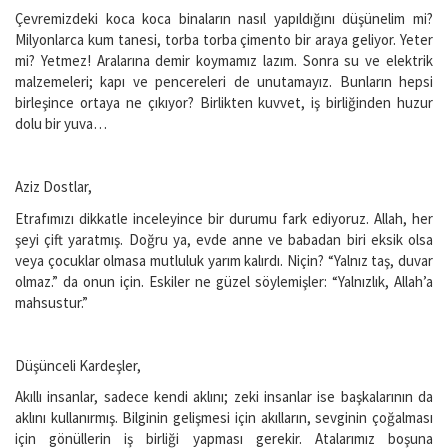
Çevremizdeki koca koca binaların nasıl yapıldığını düşünelim mi?
Milyonlarca kum tanesi, torba torba çimento bir araya geliyor. Yeter
mi? Yetmez! Aralarına demir koymamız lazım. Sonra su ve elektrik
malzemeleri; kapı ve pencereleri de unutamayız. Bunların hepsi
birleşince ortaya ne çıkıyor? Birlikten kuvvet, iş birliğinden huzur
dolu bir yuva…
Aziz Dostlar,
Etrafımızı dikkatle inceleyince bir durumu fark ediyoruz. Allah, her
şeyi çift yaratmış. Doğru ya, evde anne ve babadan biri eksik olsa
veya çocuklar olmasa mutluluk yarım kalırdı. Niçin? “Yalnız taş, duvar
olmaz.” da onun için. Eskiler ne güzel söylemişler: “Yalnızlık, Allah’a
mahsustur.”
Düşünceli Kardeşler,
Akıllı insanlar, sadece kendi aklını; zeki insanlar ise başkalarının da
aklını kullanırmış. Bilginin gelişmesi için akılların, sevginin çoğalması
için gönüllerin iş birliği yapması gerekir. Atalarımız boşuna