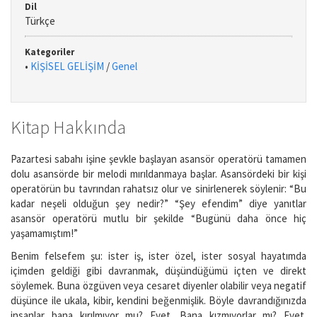
Dil
Türkçe
Kategoriler
•
KİŞİSEL GELİŞİM
/
Genel
Kitap Hakkında
Pazartesi sabahı işine şevkle başlayan asansör operatörü tamamen
dolu asansörde bir melodi mırıldanmaya başlar. Asansördeki bir kişi
operatörün bu tavrından rahatsız olur ve sinirlenerek söylenir: “Bu
kadar neşeli olduğun şey nedir?” “Şey efendim” diye yanıtlar
asansör operatörü mutlu bir şekilde “Bugünü daha önce hiç
yaşamamıştım!”
Benim felsefem şu: ister iş, ister özel, ister sosyal hayatımda
içimden geldiği gibi davranmak, düşündüğümü içten ve direkt
söylemek. Buna özgüven veya cesaret diyenler olabilir veya negatif
düşünce ile ukala, kibir, kendini beğenmişlik. Böyle davrandığınızda
insanlar bana kırılmıyor mu? Evet. Bana kızmıyorlar mı? Evet.