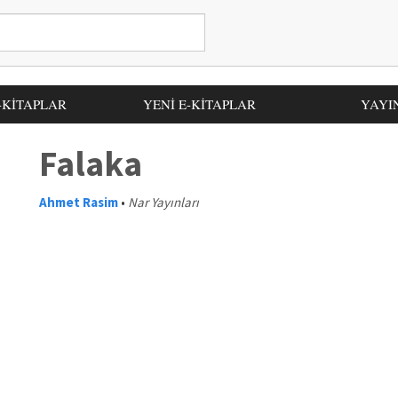
-KİTAPLAR
YENİ E-KİTAPLAR
YAYI
Falaka
Ahmet Rasim
•
Nar Yayınları