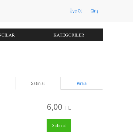
Üye Ol
Giriş
NCILAR
KATEGORİLER
Satın al
Kirala
6,00
TL
Satın al