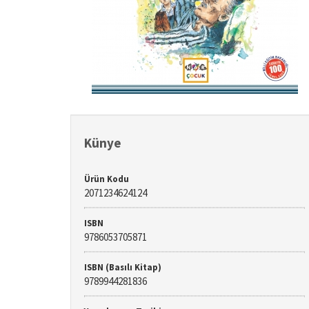
Künye
Ürün Kodu
2071234624124
ISBN
9786053705871
ISBN (Basılı Kitap)
9789944281836