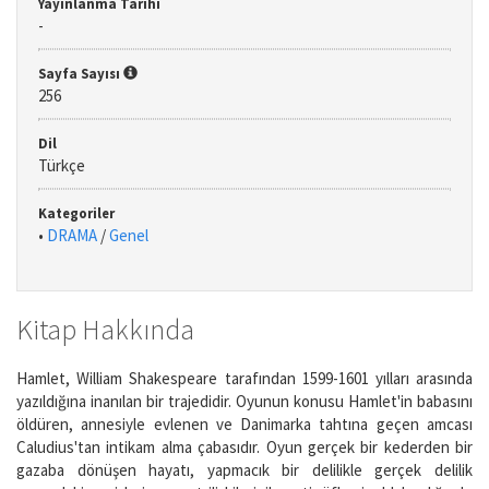
Yayınlanma Tarihi
-
Sayfa Sayısı
256
Dil
Türkçe
Kategoriler
•
DRAMA
/
Genel
Kitap Hakkında
Hamlet, William Shakespeare tarafından 1599-1601 yılları arasında
yazıldığına inanılan bir trajedidir. Oyunun konusu Hamlet'in babasını
öldüren, annesiyle evlenen ve Danimarka tahtına geçen amcası
Caludius'tan intikam alma çabasıdır. Oyun gerçek bir kederden bir
gazaba dönüşen hayatı, yapmacık bir delilikle gerçek delilik