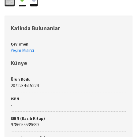
Katkıda Bulunanlar
Çevirmen
Yeşim Mısırcı
Künye
Ürün Kodu
2071234515224
ISBN
-
ISBN (Basılı Kitap)
9786055539689