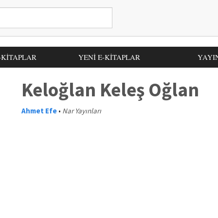
-KİTAPLAR
YENİ E-KİTAPLAR
YAYI
Keloğlan Keleş Oğlan
Ahmet Efe
•
Nar Yayınları