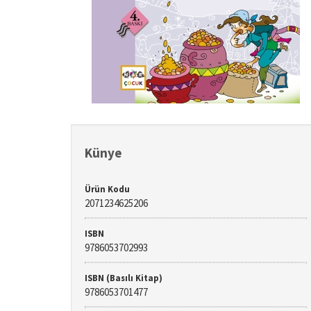
Künye
Ürün Kodu
2071234625206
ISBN
9786053702993
ISBN (Basılı Kitap)
9786053701477