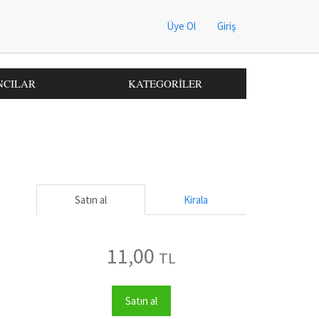
Üye Ol
Giriş
NCILAR
KATEGORİLER
Satın al
Kirala
11,00
TL
Satın al