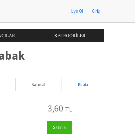
Üye Ol
Giriş
NCILAR
KATEGORİLER
Tabak
Satın al
Kirala
3,60
TL
Satın al