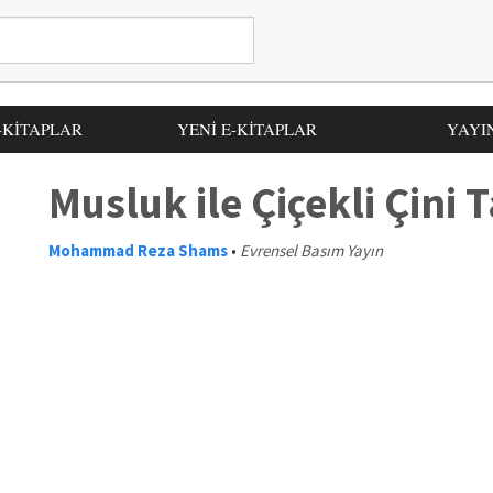
-KİTAPLAR
YENİ E-KİTAPLAR
YAYI
Musluk ile Çiçekli Çini 
Mohammad Reza Shams
•
Evrensel Basım Yayın