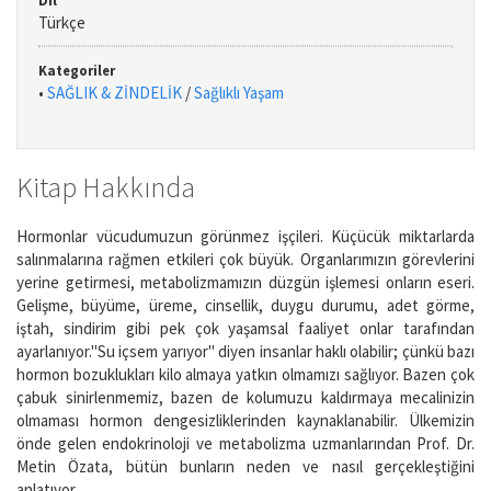
Dil
Türkçe
Kategoriler
•
SAĞLIK & ZİNDELİK
/
Sağlıklı Yaşam
Kitap Hakkında
Hormonlar vücudumuzun görünmez işçileri. Küçücük miktarlarda
salınmalarına rağmen etkileri çok büyük. Organlarımızın görevlerini
yerine getirmesi, metabolizmamızın düzgün işlemesi onların eseri.
Gelişme, büyüme, üreme, cinsellik, duygu durumu, adet görme,
iştah, sindirim gibi pek çok yaşamsal faaliyet onlar tarafından
ayarlanıyor."Su içsem yarıyor" diyen insanlar haklı olabilir; çünkü bazı
hormon bozuklukları kilo almaya yatkın olmamızı sağlıyor. Bazen çok
çabuk sinirlenmemiz, bazen de kolumuzu kaldırmaya mecalinizin
olmaması hormon dengesizliklerinden kaynaklanabilir. Ülkemizin
önde gelen endokrinoloji ve metabolizma uzmanlarından Prof. Dr.
Metin Özata, bütün bunların neden ve nasıl gerçekleştiğini
anlatıyor.