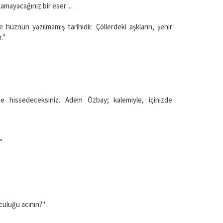
akamayacağınız bir eser…
e hüznün yazılmamış tarihidir. Çöllerdeki aşkların, şehir
r."
nde hissedeceksiniz. Adem Özbay; kalemiyle, içinizde
…"
lculuğu acının?"