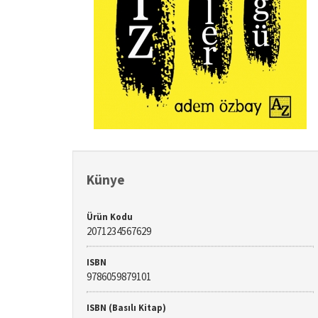
Künye
Ürün Kodu
2071234567629
ISBN
9786059879101
ISBN (Basılı Kitap)