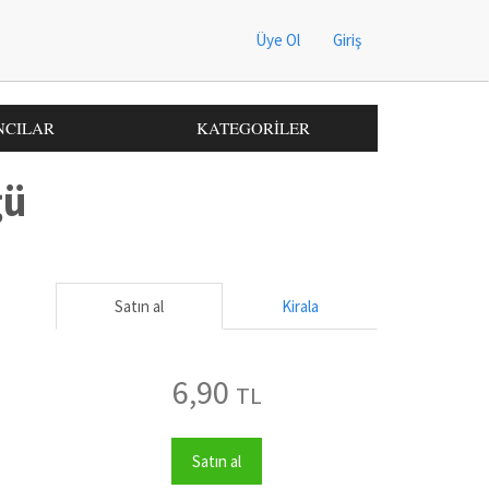
Üye Ol
Giriş
NCILAR
KATEGORİLER
ğü
Satın al
Kirala
6,90
TL
Satın al