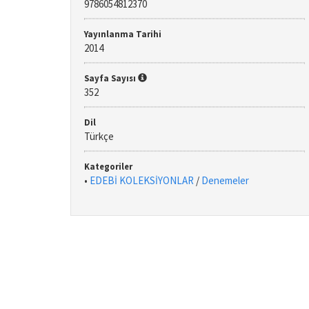
9786054812370
Yayınlanma Tarihi
2014
Sayfa Sayısı
352
Dil
Türkçe
Kategoriler
•
EDEBİ KOLEKSİYONLAR
/
Denemeler