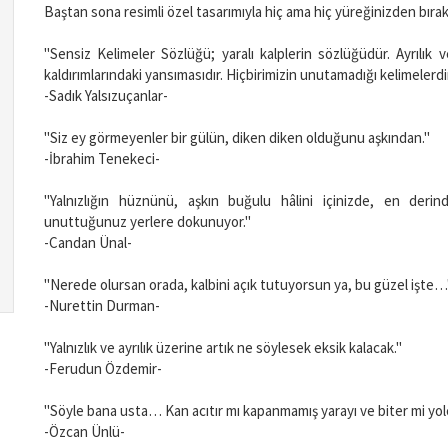
Baştan sona resimli özel tasarımıyla hiç ama hiç yüreğinizden bır
"Sensiz Kelimeler Sözlüğü; yaralı kalplerin sözlüğüdür. Ayrılık v
kaldırımlarındaki yansımasıdır. Hiçbirimizin unutamadığı kelimelerdi
-Sadık Yalsızuçanlar-
"Siz ey görmeyenler bir gülün, diken diken olduğunu aşkından."
-İbrahim Tenekeci-
"Yalnızlığın hüznünü, aşkın buğulu hâlini içinizde, en deri
unuttuğunuz yerlere dokunuyor."
-Candan Ünal-
"Nerede olursan orada, kalbini açık tutuyorsun ya, bu güzel işte
-Nurettin Durman-
"Yalnızlık ve ayrılık üzerine artık ne söylesek eksik kalacak."
-Ferudun Özdemir-
"Söyle bana usta… Kan acıtır mı kapanmamış yarayı ve biter mi yo
-Özcan Ünlü-