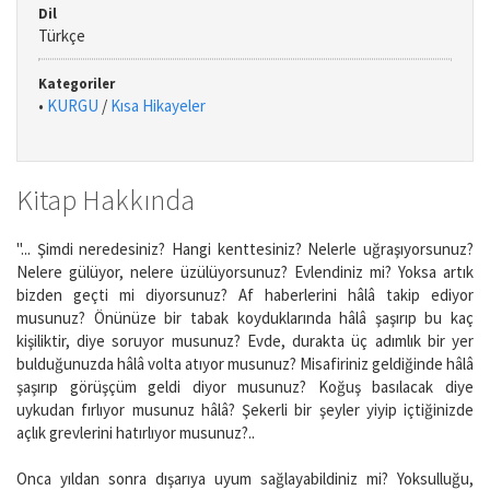
Dil
Türkçe
Kategoriler
•
KURGU
/
Kısa Hikayeler
Kitap Hakkında
"... Şimdi neredesiniz? Hangi kenttesiniz? Nelerle uğraşıyorsunuz?
Nelere gülüyor, nelere üzülüyorsunuz? Evlendiniz mi? Yoksa artık
bizden geçti mi diyorsunuz? Af haberlerini hâlâ takip ediyor
musunuz? Önünüze bir tabak koyduklarında hâlâ şaşırıp bu kaç
kişiliktir, diye soruyor musunuz? Evde, durakta üç adımlık bir yer
bulduğunuzda hâlâ volta atıyor musunuz? Misafiriniz geldiğinde hâlâ
şaşırıp görüşçüm geldi diyor musunuz? Koğuş basılacak diye
uykudan fırlıyor musunuz hâlâ? Şekerli bir şeyler yiyip içtiğinizde
açlık grevlerini hatırlıyor musunuz?..
Onca yıldan sonra dışarıya uyum sağlayabildiniz mi? Yoksulluğu,