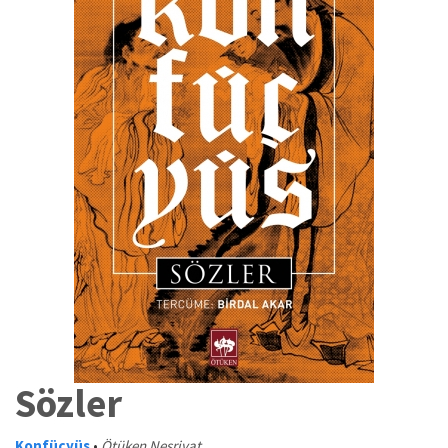
Sözler
Konfüçyüs
•
Ötüken Neşriyat