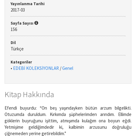
Yayınlanma Tarihi
2017-03
Sayfa Sayısı
156
Dil
Türkçe
Kategoriler
•
EDEBİ KOLEKSİYONLAR
/
Genel
Kitap Hakkında
Efendi buyurdu: “On beş yaşındayken bütün ar­zum bilgelikti.
Otuzumda duruldum. Kırkımda şüphelerimden arındım. Ellimde
göklerin buyru­ğunu işittim, atmışımda kulağım ona boyun eğdi.
Yetmişime geldiğimdedir ki, kalbimin arzusunu doğruluğu
çiğnemeden yerine getirebildim.”