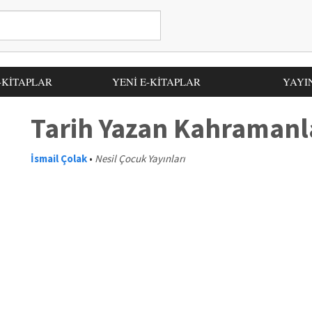
-KİTAPLAR
YENİ E-KİTAPLAR
YAYI
Tarih Yazan Kahramanl
İsmail Çolak
•
Nesil Çocuk Yayınları