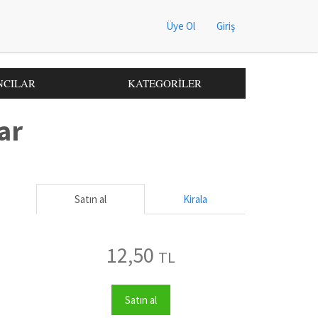
Üye Ol
Giriş
NCILAR
KATEGORİLER
ar
Satın al
Kirala
12,50
TL
Satın al