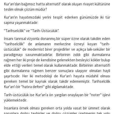
Kur'an'dan bağımsız hatta alternatif olarak oluşan rivayet kültürüne
teslim olmak çözüm müdür?
Kur'an'ın hayatımızdaki yerini tespit ederken günümüzde iki tür
sapma yaşanmaktadır:
"Tarihselcilik" ve "Tarih-Üstücülük".
İnsanı tanrısal vizyonla donanmış bir süper özne olarak takdim eden
"tarihselcilik" de anlamanın merkezine özneyi koyan "tarih-
üstücülük" de modernist birer projedirler ve açıkça laik-seküler bir
paradigmayı savunmaktadırlar. Birbirinin zıddı gibi durmalarına
rağmen her iki proje de kendisine gelenekten besleyici kökler bulup
elde ettiği verileri temel olarak kullanmaktadır. Birbirinin alternatifi
gibi durmalarına rağmen benzer sonuçlara ulaşıyor olmaları hayli
şaşırtıcıdır. Her iki metodoloji de Kur'an'ı hayata müdahil olması
gereken temel bir kaynak olarak takdir edememiştir. Tarihselcilik
Kur'an'ı bir "hatıra defteri" gibi algılamaktadır.
Tarih-üstücülük ise Kur'an'a ön yargıları onaylayan bir "noter" işlevi
yüklemektedir.
İnsanlara örnek olması gereken orta yolda vasat bir ümmet olarak
sorunlara doğru teşhisler ve doğru çözümler üretmenin tek yolu