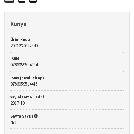
Künye
Ürün Kodu
2071234622540
ISBN
9786059514934
ISBN (Basılı Kitap)
9786059514415
Yayınlanma Tarihi
2017-10
Sayfa Sayısı
471