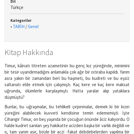
Dil
Türkçe
Kategoriler
•
TARİH
/
Genel
Kitap Hakkında
Timur, kâinatı titreten azametinin bu genç kız yüreğinde, minimini
bir tesir uyandırmadığını anlamakla çok ağır bir ıstıraba kapıldı. Yarım
asra yakın bir zamandan beri bu haşmeti, bu kudreti ve bu eşsiz
saltanatı elde etmek için çalışmıştı. Kaç kere ve kaç kere maksat
uğrunda, ölümlerle karşılaşmıştı. Hatta yaralar alıp yataklara
düşmüştü?
Bunlar, bu uğraşmalar, bu tehlikeli çırpınmalar, demek ki bir kızın
yüreğini alabilecek kuvveti kendisine temin edememişti. İşte
Cihangir Timur, on beş yaşında bir çocuğun önünde âciz kalıyordu. O
halde kudret sanılan şey hakikatte acizden başka bir varlık değildi ve
o, tam yarım asır, böyle bir aczi -fakat debdebelerden yapılma bir