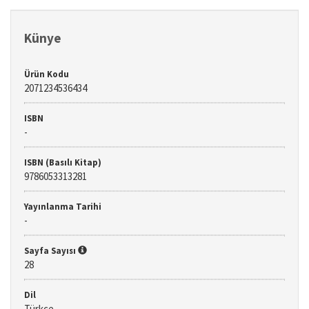
Künye
Ürün Kodu
2071234536434
ISBN
-
ISBN (Basılı Kitap)
9786053313281
Yayınlanma Tarihi
-
Sayfa Sayısı
28
Dil
Türkçe