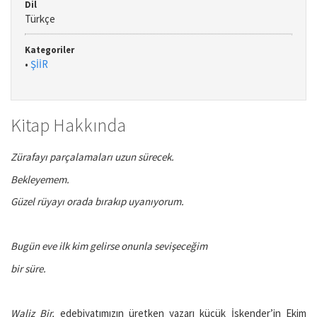
Dil
Türkçe
Kategoriler
•
ŞİİR
Kitap Hakkında
Zürafayı parçalamaları uzun sürecek.
Bekleyemem.
Güzel rüyayı orada bırakıp uyanıyorum.
Bugün eve ilk kim gelirse onunla sevişeceğim
bir süre.
Waliz Bir,
edebiyatımızın üretken yazarı küçük İskender’in Ekim