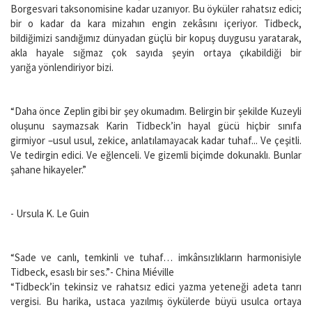
Borgesvari taksonomisine kadar uzanıyor. Bu öyküler rahatsız edici;
bir o kadar da kara mizahın engin zekâsını içeriyor. Tidbeck,
bildiğimizi sandığımız dünyadan güçlü bir kopuş duygusu yaratarak,
akla hayale sığmaz çok sayıda şeyin ortaya çıkabildiği bir
yarığa yönlendiriyor bizi.
“Daha önce Zeplin gibi bir şey okumadım. Belirgin bir şekilde Kuzeyli
oluşunu saymazsak Karin Tidbeck’in hayal gücü hiçbir sınıfa
girmiyor –usul usul, zekice, anlatılamayacak kadar tuhaf... Ve çeşitli.
Ve tedirgin edici. Ve eğlenceli. Ve gizemli biçimde dokunaklı. Bunlar
şahane hikayeler.”
- Ursula K. Le Guin
“Sade ve canlı, temkinli ve tuhaf… imkânsızlıkların harmonisiyle
Tidbeck, esaslı bir ses.”- China Miéville
“Tidbeck’in tekinsiz ve rahatsız edici yazma yeteneği adeta tanrı
vergisi. Bu harika, ustaca yazılmış öykülerde büyü usulca ortaya