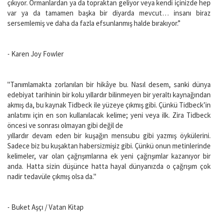
çıkıyor. Ormanlardan ya da topraktan geliyor veya kendi içinizde hep
var ya da tamamen başka bir diyarda mevcut… insanı biraz
sersemlemiş ve daha da fazla efsunlanmış halde bırakıyor.”
- Karen Joy Fowler
"Tanımlamakta zorlanılan bir hikâye bu. Nasıl desem, sanki dünya
edebiyat tarihinin bir kolu yıllardır bilinmeyen bir yeraltı kaynağından
akmış da, bu kaynak Tidbeck ile yüzeye çıkmış gibi. Çünkü Tidbeck’in
anlatımı için en son kullanılacak kelime; yeni veya ilk. Zira Tidbeck
öncesi ve sonrası olmayan gibi değil de
yıllardır devam eden bir kuşağın mensubu gibi yazmış öykülerini.
Sadece biz bu kuşaktan habersizmişiz gibi. Çünkü onun metinlerinde
kelimeler, var olan çağrışımlarına ek yeni çağrışımlar kazanıyor bir
anda. Hatta sizin düşünce hatta hayal dünyanızda o çağrışım çok
nadir tedavüle çıkmış olsa da."
- Buket Aşçı / Vatan Kitap