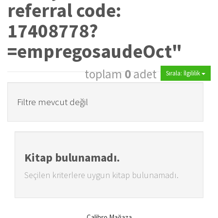
referral code:
17408778?
=empregosaudeOct"
toplam
0
adet
Sırala: İlgililik
Filtre mevcut değil
Kitap bulunamadı.
Seçilen kriterlere uygun kitap bulunamadı.
Calibro Mağaza