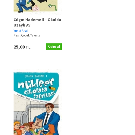
Çılgın Hademe 5 - Okulda
Uzaylı Avı
Yusuf Asal
Nesil Çocuk Yayınları
25,00
TL
Satın al