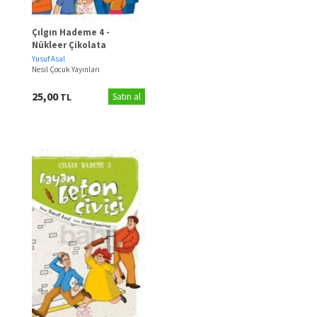
Çılgın Hademe 4 -
Nükleer Çikolata
Fabrikası
Yusuf Asal
Nesil Çocuk Yayınları
25,00
TL
Satın al