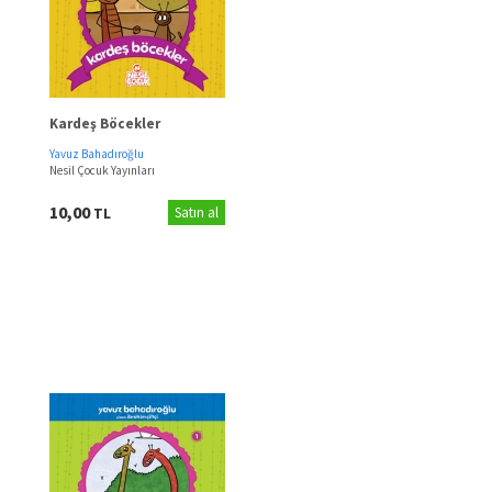
Kardeş Böcekler
Yavuz Bahadıroğlu
Nesil Çocuk Yayınları
10,00
TL
Satın al