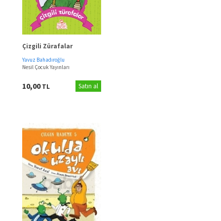
Çizgili Zürafalar
Yavuz Bahadıroğlu
Nesil Çocuk Yayınları
10,00
TL
Satın al