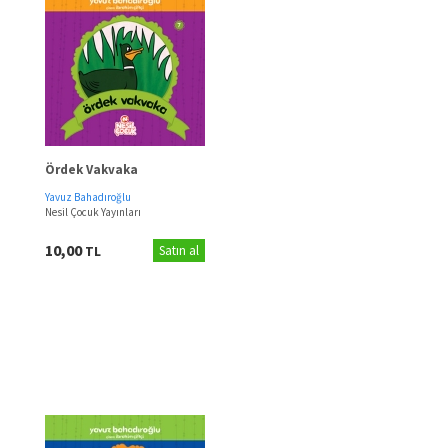
Ördek Vakvaka
Yavuz Bahadıroğlu
Nesil Çocuk Yayınları
10,00
TL
Satın al