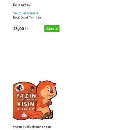
İki Kardeş
Yavuz Bahadıroğlu
Nesil Çocuk Yayınları
15,00
TL
Satın al
Yazın Biriktirmezsem