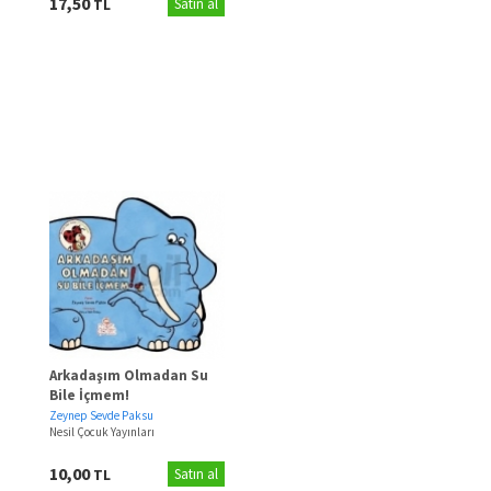
17,50
TL
Satın al
Arkadaşım Olmadan Su
Bile İçmem!
Zeynep Sevde Paksu
Nesil Çocuk Yayınları
10,00
TL
Satın al