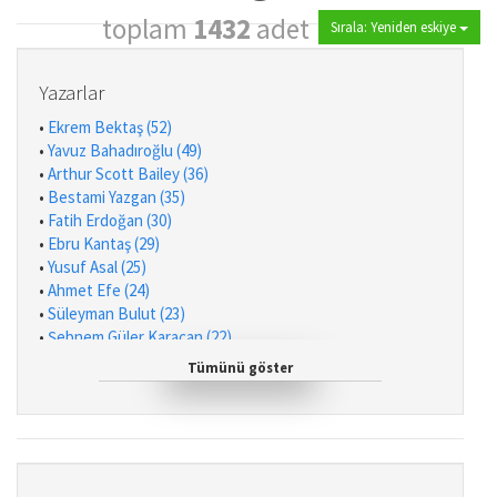
toplam
1432
adet
Sırala: Yeniden eskiye
Yazarlar
•
Ekrem Bektaş (52)
•
Yavuz Bahadıroğlu (49)
•
Arthur Scott Bailey (36)
•
Bestami Yazgan (35)
•
Fatih Erdoğan (30)
•
Ebru Kantaş (29)
•
Yusuf Asal (25)
•
Ahmet Efe (24)
•
Süleyman Bulut (23)
•
Şebnem Güler Karacan (22)
•
Elif Akardaş (22)
Tümünü göster
•
Muhiddin Yenigün (22)
•
Ömer Faruk Paksu (21)
•
Miyase Sertbarut (19)
•
Bilgin Adalı (16)
•
Jules Verne (15)