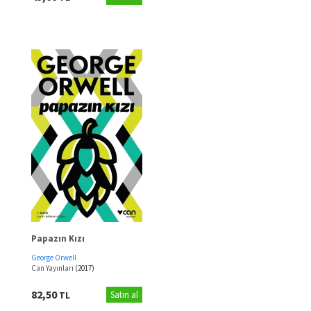
Papazın Kızı
George Orwell
Can Yayınları
(2017)
82,50
TL
Satın al