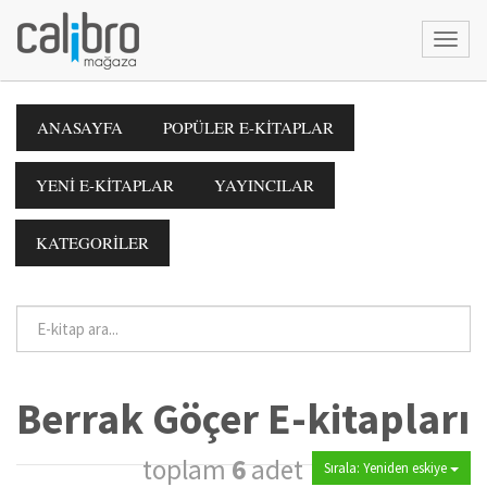
ANASAYFA
POPÜLER E-KİTAPLAR
YENİ E-KİTAPLAR
YAYINCILAR
KATEGORİLER
Berrak Göçer E-kitapları
toplam
6
adet
Sırala: Yeniden eskiye