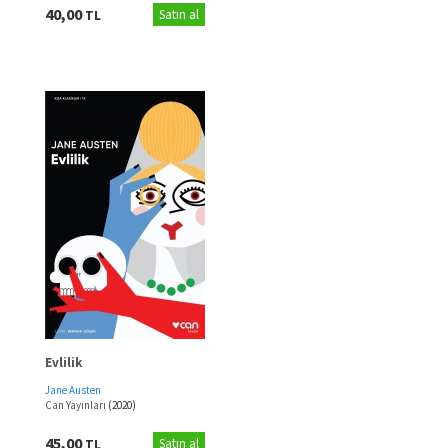
40,00
TL
Satın al
Evlilik
Jane Austen
Can Yayınları
(2020)
45,00
TL
Satın al