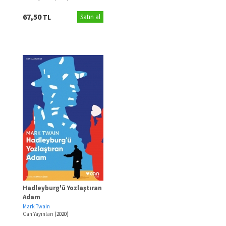
67,50
TL
Satın al
Hadleyburg'ü Yozlaştıran
Adam
Mark Twain
Can Yayınları
(2020)