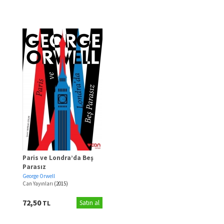
Paris ve Londra’da Beş
Parasız
George Orwell
Can Yayınları
(2015)
72,50
TL
Satın al