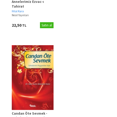
Annelerimiz Ezvac-ı
Tahirat
Hilal Kara
Nesil Yayınları
22,50
TL
Satın al
Candan Öte Sevmek -