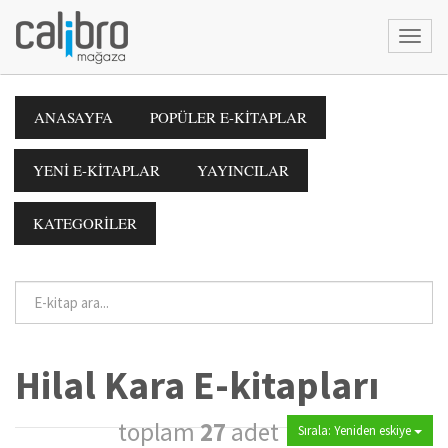
ANASAYFA
POPÜLER E-KİTAPLAR
YENİ E-KİTAPLAR
YAYINCILAR
KATEGORİLER
Hilal Kara E-kitapları
toplam
27
adet
Sırala: Yeniden eskiye