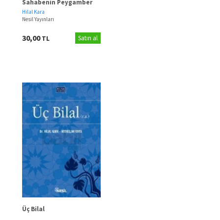
Sahabenin Peygamber
Aşkı
Hilal Kara
Nesil Yayınları
30,00
TL
Satın al
Üç Bilal