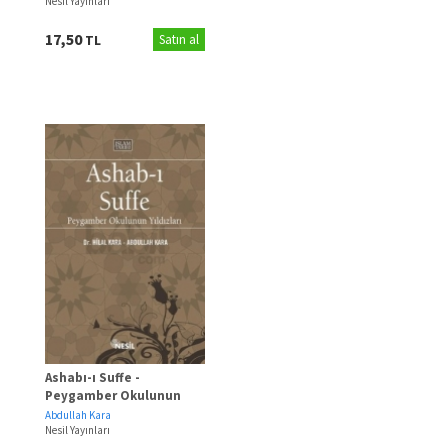
Nesil Yayınları
17,50
TL
Satın al
Ashabı-ı Suffe -
Peygamber Okulunun
Yıldızları
Abdullah Kara
Nesil Yayınları