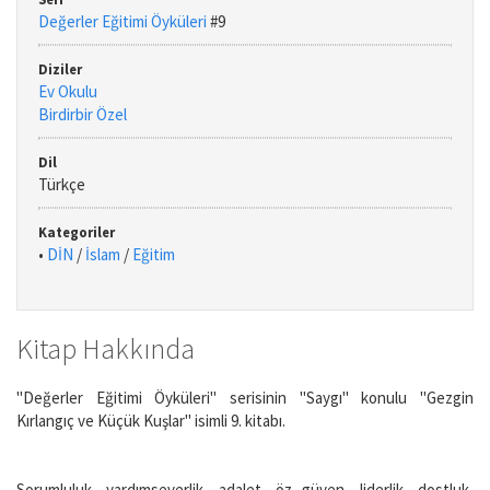
Değerler Eğitimi Öyküleri
#9
Diziler
Ev Okulu
Birdirbir Özel
Dil
Türkçe
Kategoriler
•
DİN
/
İslam
/
Eğitim
Kitap Hakkında
"Değerler Eğitimi Öyküleri" serisinin "Saygı" konulu "Gezgin
Kırlangıç ve Küçük Kuşlar" isimli 9. kitabı.
Sorumluluk, yardımseverlik, adalet, öz güven, liderlik, dostluk,