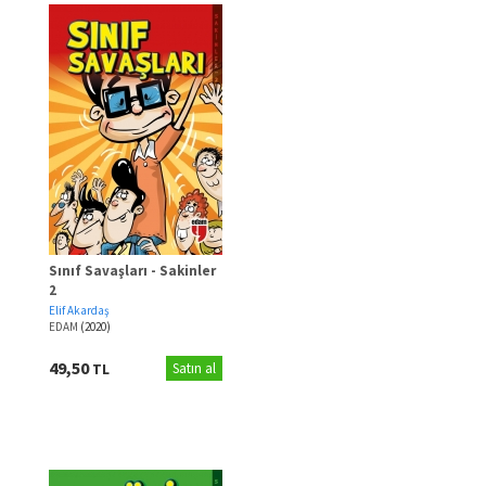
Sınıf Savaşları - Sakinler
2
Elif Akardaş
EDAM
(2020)
49,50
TL
Satın al