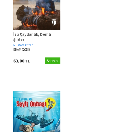
İsli Çaydanlık, Demli
Şiirler
Mustafa Otrar
EDAM
(2018)
63,00
TL
Satın al