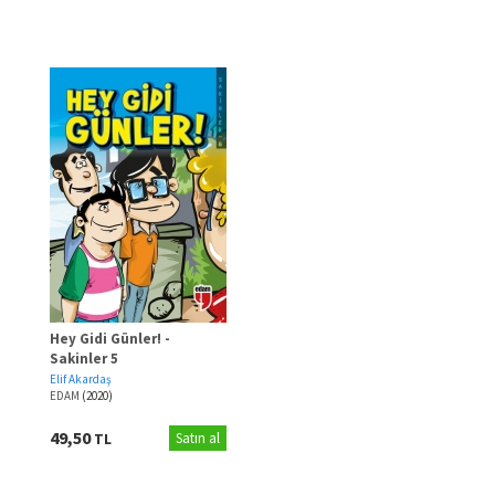
Hey Gidi Günler! -
Sakinler 5
Elif Akardaş
EDAM
(2020)
49,50
TL
Satın al