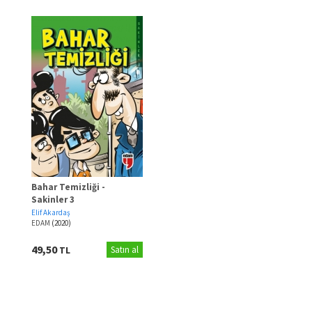
Bahar Temizliği -
Sakinler 3
Elif Akardaş
EDAM
(2020)
49,50
TL
Satın al