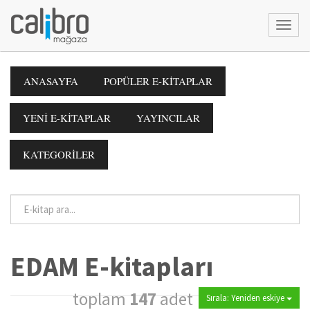
ANASAYFA
POPÜLER E-KİTAPLAR
YENİ E-KİTAPLAR
YAYINCILAR
KATEGORİLER
EDAM E-kitapları
toplam
147
adet
Sırala: Yeniden eskiye