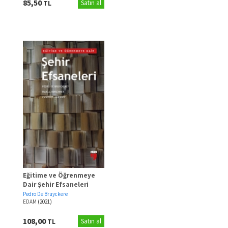
85,50
TL
Satın al
Eğitime ve Öğrenmeye
Dair Şehir Efsaneleri
Pedro De Bruyckere
EDAM
(2021)
108,00
TL
Satın al