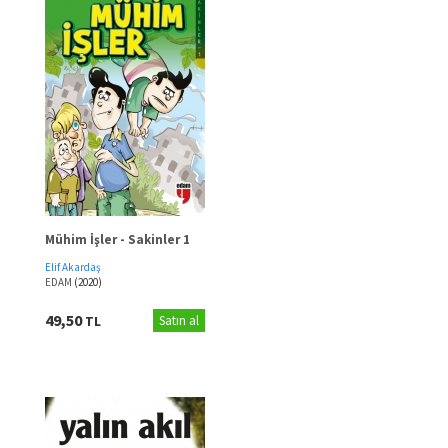
Mühim İşler - Sakinler 1
Elif Akardaş
EDAM
(2020)
49,50
TL
Satın al