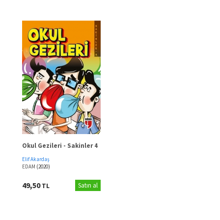
Okul Gezileri - Sakinler 4
Elif Akardaş
EDAM
(2020)
49,50
TL
Satın al