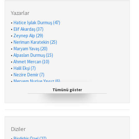
Yazarlar
•
Hatice Işılak Durmuş (47)
•
Elif Akardaş (37)
•
Zeynep Alp (29)
•
Neriman Karatekin (25)
•
Maryam Yavaş (20)
•
Alpaslan Durmuş (15)
•
Ahmet Mercan (10)
•
Halil Ekşi (7)
•
Nezire Demir (7)
•
Meryem Nuriye Yavuz (6)
•
Mustafa Otrar (4)
Tümünü göster
•
Dudu Ekinci (3)
•
Turan Dertli (3)
•
Yasemin Kahriman (3)
•
İlyas Aslan (3)
•
Mehmet Ali Özkan (3)
•
Hilal Çelik (2)
Diziler
•
Pınar Koç Yıldırım (2)
•
Birdirbir Özel (27)