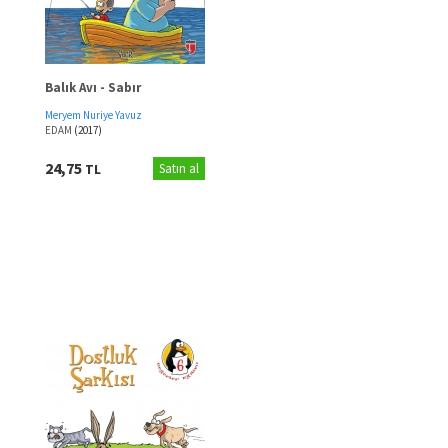
Balık Avı - Sabır
Meryem Nuriye Yavuz
EDAM
(2017)
24,75
TL
Satın al