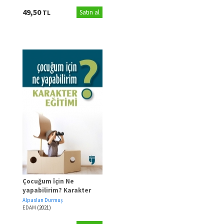
49,50
TL
Satın al
Çocuğum İçin Ne
yapabilirim? Karakter
Eğitimi
Alpaslan Durmuş
EDAM
(2021)