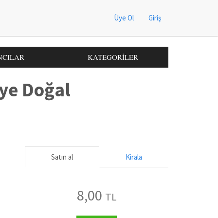
Üye Ol
Giriş
NCILAR
KATEGORİLER
'ye Doğal
Satın al
Kirala
8,00
TL