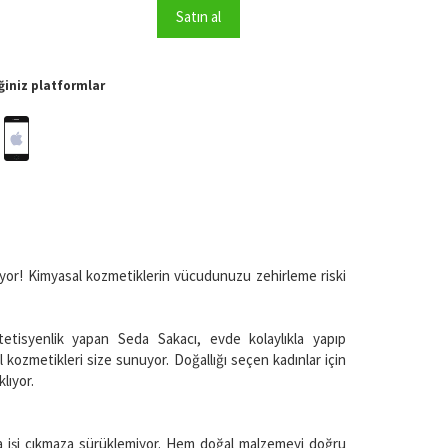
Satın al
iniz platformlar
yor! Kimyasal kozmetiklerin vücudunuzu zehirleme riski
tetisyenlik yapan Seda Sakacı, evde kolaylıkla yapıp
l kozmetikleri size sunuyor. Doğallığı seçen kadınlar için
klıyor.
la işi çıkmaza sürüklemiyor. Hem doğal malzemeyi doğru