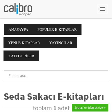
ANASAYFA
POPÜLER E-KİTAPLAR
YENİ E-KİTAPLAR
YAYINCILAR
KATEGORİLER
Seda Sakacı E-kitapları
toplam
1
adet
Sırala: Yeniden eskiye