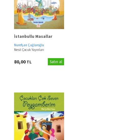
İstanbullu Masallar
Nurefşan Çağlaroğlu
Nesil Çocuk Yayınları
80,00
TL
Satın al