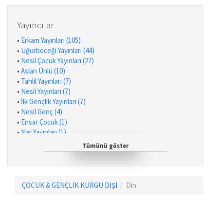
•
Ekrem Bektaş (2)
•
Muhiddin Yenigün (2)
•
Selcen Yüksel Arvas (2)
Yayıncılar
•
Yılmaz Dinç (1)
•
Erkam Yayınları (105)
•
Mehmet Yaşar (1)
•
Uğurböceği Yayınları (44)
•
Mehmet Akif Karayel (1)
•
Nesil Çocuk Yayınları (27)
•
Murat Bingöl (1)
•
Aslan Ünlü (10)
•
Fatih Yağcı (1)
•
Tahlil Yayınları (7)
•
Ayşe Şeker Kılıç (1)
•
Nesil Yayınları (7)
•
Emine Aydın (1)
•
İlk Gençlik Yayınları (7)
•
Hilal Kara (1)
•
Nesil Genç (4)
•
Süleyman Ezber (1)
•
Ensar Çocuk (1)
•
Sevgi Başman (1)
•
Nar Yayınları (1)
•
Murat Çiftkaya (1)
•
Genç Hayat (1)
•
Süleyman Karacelil (1)
Tümünü göster
•
Yunus Oran (1)
•
Zehra Türkmen (1)
•
Nurefşan Çağlaroğlu (1)
•
Harun Serkan Aktaş (1)
ÇOCUK & GENÇLİK KURGU DIŞI
Din
•
Nurdan Damla (1)
•
Abdullah Kara (1)
•
Bestami Yazgan (1)