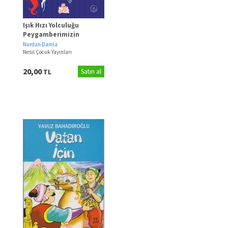
Işık Hızı Yolculuğu
Peygamberimizin
Mucizeleri
Nurdan Damla
Nesil Çocuk Yayınları
20,00
TL
Satın al