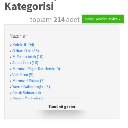
Kategorisi
toplam
214
adet
Sırala: Yeniden eskiye
Yazarlar
•
Kolektif (94)
•
Özkan Öze (36)
•
M. Sinan Adalı (10)
•
Aslan Ünlü (10)
•
Mehmet Yaşar Kandemir (9)
•
Veli Sırım (9)
•
Mehmed Paksu (7)
•
Yavuz Bahadıroğlu (5)
•
Faruk Salman (4)
•
Recep Özdirek (4)
•
Nazif Yılmaz (4)
Tümünü göster
•
Hilal Çelikkol Kara (3)
•
Yılmaz Yenidinç (2)
•
Harun Kırkıl (2)