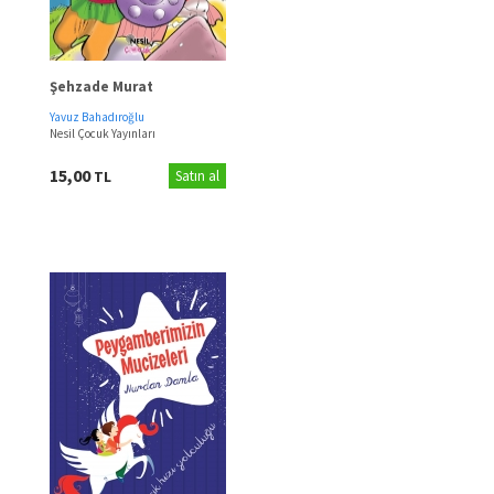
Şehzade Murat
Yavuz Bahadıroğlu
Nesil Çocuk Yayınları
15,00
TL
Satın al