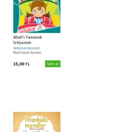
Allah'ı Tanımak
İstiyorum
Süleyman Karacelil
Nesil Çocuk Yayınları
15,00
TL
Satın al