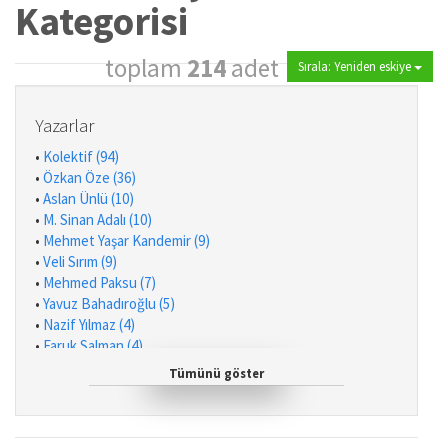
Kategorisi
toplam
214
adet
Sırala: Yeniden eskiye
Yazarlar
•
Kolektif (94)
•
Özkan Öze (36)
•
Aslan Ünlü (10)
•
M. Sinan Adalı (10)
•
Mehmet Yaşar Kandemir (9)
•
Veli Sırım (9)
•
Mehmed Paksu (7)
•
Yavuz Bahadıroğlu (5)
•
Nazif Yılmaz (4)
•
Faruk Salman (4)
•
Recep Özdirek (4)
Tümünü göster
•
Hilal Çelikkol Kara (3)
•
Harun Kırkıl (2)
•
Muhiddin Yenigün (2)