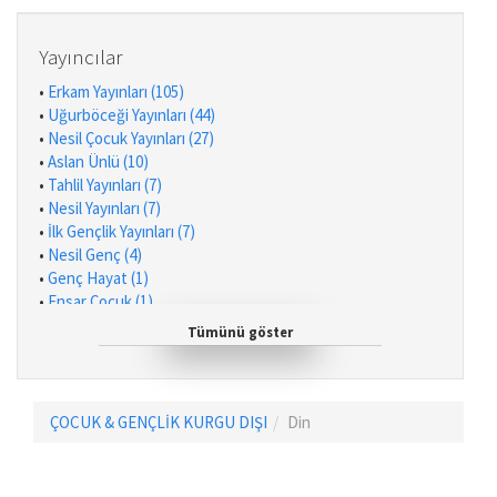
•
Ekrem Bektaş (2)
•
Selcen Yüksel Arvas (2)
•
Yılmaz Yenidinç (2)
Yayıncılar
•
Sevgi Başman (1)
•
Erkam Yayınları (105)
•
Murat Çiftkaya (1)
•
Uğurböceği Yayınları (44)
•
Süleyman Karacelil (1)
•
Nesil Çocuk Yayınları (27)
•
Yunus Oran (1)
•
Aslan Ünlü (10)
•
Nurefşan Çağlaroğlu (1)
•
Tahlil Yayınları (7)
•
Harun Serkan Aktaş (1)
•
Nesil Yayınları (7)
•
Zehra Türkmen (1)
•
İlk Gençlik Yayınları (7)
•
Nurdan Damla (1)
•
Nesil Genç (4)
•
Abdullah Kara (1)
•
Genç Hayat (1)
•
Bestami Yazgan (1)
•
Ensar Çocuk (1)
•
Yılmaz Dinç (1)
•
Nar Yayınları (1)
•
Mehmet Yaşar (1)
Tümünü göster
•
Mehmet Akif Karayel (1)
•
Murat Bingöl (1)
•
Fatih Yağcı (1)
•
Emine Aydın (1)
ÇOCUK & GENÇLİK KURGU DIŞI
Din
•
Ayşe Şeker Kılıç (1)
•
Hilal Kara (1)
•
Süleyman Ezber (1)