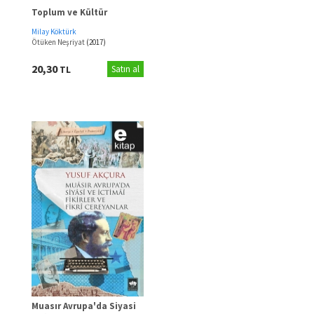
Toplum ve Kültür
Milay Köktürk
Ötüken Neşriyat
(2017)
20,30
TL
Satın al
Muasır Avrupa'da Siyasi