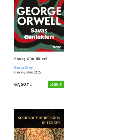
Savaş Günlükleri
George Orwell
Can Yayınları
(2022)
67,50
TL
Satın al