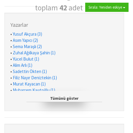
toplam
42
adet
Sırala: Yeniden eskiye
Yazarlar
•
Yusuf Akçura (3)
•
Asım Yapıcı (2)
•
Sema Maraşlı (2)
•
Zuhal Ağılkaya Şahin (1)
•
Yücel Bulut (1)
•
Alim Arlı (1)
•
Sadettin Ökten (1)
•
Filiz Nayır Deniztekin (1)
•
Murat Kayacan (1)
•
Muharrem Kaşıtoğlu (1)
•
Korkut Tuna (1)
Tümünü göster
•
Nurettin Çalışkan (1)
•
İbrahim Kafesoğlu (1)
•
İsmail Avcı (1)
•
Said Ercan (1)
•
Yasin Aktay (1)