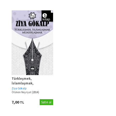
Türkleşmek,
İslamlaşmak,
Muasırlaşmak
Ziya Gökalp
Ötüken Neşriyat
(2014)
7,00
TL
Satın al