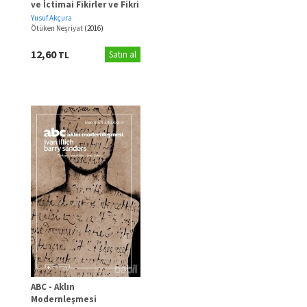
ve İctimai Fikirler ve Fikri
Cereyanlar
Yusuf Akçura
Ötüken Neşriyat
(2016)
12,60
TL
Satın al
ABC - Aklın
Modernleşmesi