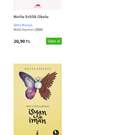
Mutlu Evlilik Okulu
Sema Maraşlı
Motto Yayınları
(2018)
20,90
TL
Satın al