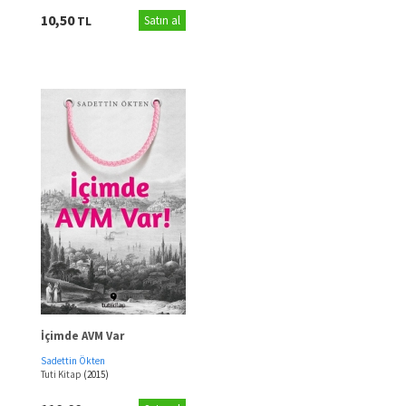
10,50
TL
Satın al
İçimde AVM Var
Sadettin Ökten
Tuti Kitap
(2015)