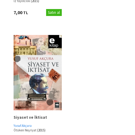
İz Yayıncılık
(2015)
7,00
TL
Satın al
Siyaset ve İktisat
Yusuf Akçura
Ötüken Neşriyat
(2015)