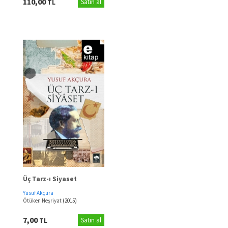
110,00
TL
Satın al
Üç Tarz-ı Siyaset
Yusuf Akçura
Ötüken Neşriyat
(2015)
7,00
TL
Satın al