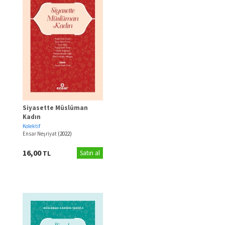
Siyasette Müslüman
Kadın
Kolektif
Ensar Neşriyat
(2022)
16,00
TL
Satın al