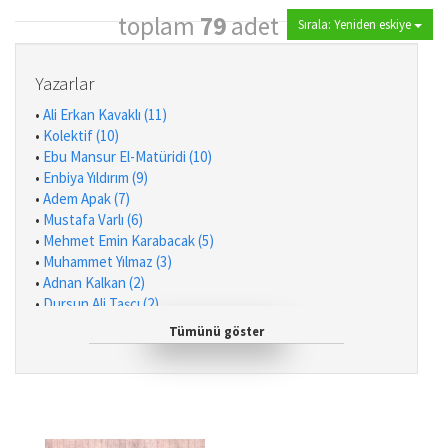
toplam
79
adet
Sırala: Yeniden eskiye
Yazarlar
•
Ali Erkan Kavaklı (11)
•
Kolektif (10)
•
Ebu Mansur El-Matüridi (10)
•
Enbiya Yıldırım (9)
•
Adem Apak (7)
•
Mustafa Varlı (6)
•
Mehmet Emin Karabacak (5)
•
Muhammet Yılmaz (3)
•
Adnan Kalkan (2)
•
Dursun Ali Taşçı (2)
•
Halil İbrahim Acar (1)
Tümünü göster
•
Zehra Türkmen (1)
•
Yüksel Salman (1)
•
Hüseyin Peker (1)
•
Komisyon (1)
•
Ahdülhamit Kahraman (1)