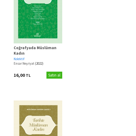
Coğrafyada Müslüman
Kadın
Kolektif
Ensar Neşriyat
(2022)
16,00
TL
Satın al