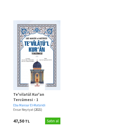
Te'vilatül Kur'an
Tercümesi - 1
Ebu Mansur El-Matüridi
Ensar Neşriyat
(2021)
47,50
TL
Satın al