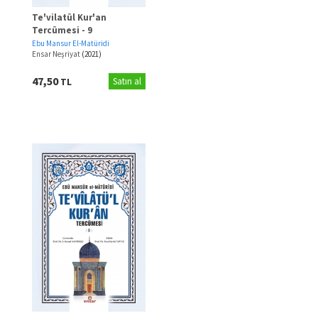
Te'vilatül Kur'an
Tercümesi - 9
Ebu Mansur El-Matüridi
Ensar Neşriyat
(2021)
47,50
TL
Satın al