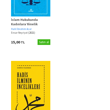
İslam Hukukunda
Kadınlara Yönelik
Hükümler
Halil İbrahim Acar
Ensar Neşriyat
(2021)
15,00
TL
Satın al