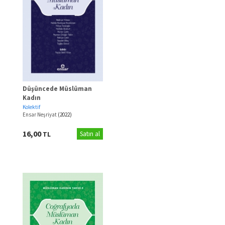
Düşüncede Müslüman
Kadın
Kolektif
Ensar Neşriyat
(2022)
16,00
TL
Satın al