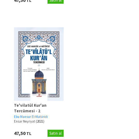
TL
Satın al
Te'vilatül Kur'an
Tercümesi - 2
Ebu Mansur El-Matüridi
Ensar Neşriyat
(2021)
47,50
TL
Satın al