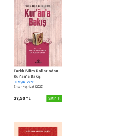
•
Atilla Yargıcı (1)
•
Ramazan Işık (1)
•
Bekir Topaloğlu (1)
•
M. Akif Özdoğan (1)
•
Mustafa Karabacak (1)
•
Ahmet Meydan (1)
•
F. Sümeyra Sağlam (1)
•
Ali Çelik (1)
•
Ahmet Çağlayan (1)
Farklı Bilim Dallarından
Kur'an'a Bakış
Hüseyin Peker
Ensar Neşriyat
(2022)
27,50
TL
Satın al