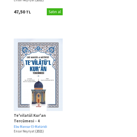
47,50
TL
Satın al
Te'vilatül Kur'an
Tercümesi - 4
Ebu Mansur El-Matüridi
Ensar Neşriyat
(2021)