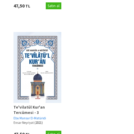
47,50
TL
Satın al
Te'vilatül Kur'an
Tercümesi - 3
Ebu Mansur El-Matüridi
Ensar Neşriyat
(2021)
47,50