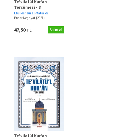
Te'vilatül Kur'an
Tercümesi - 8
Ebu Mansur El-Matüridi
Ensar Neşriyat
(2021)
47,50
TL
Satın al
Te'vilatül Kur'an