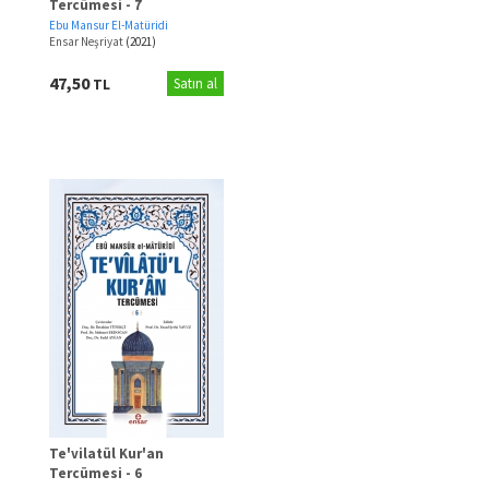
Tercümesi - 7
Ebu Mansur El-Matüridi
Ensar Neşriyat
(2021)
47,50
TL
Satın al
Te'vilatül Kur'an
Tercümesi - 6