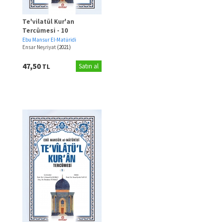
Te'vilatül Kur'an
Tercümesi - 10
Ebu Mansur El-Matüridi
Ensar Neşriyat
(2021)
47,50
TL
Satın al