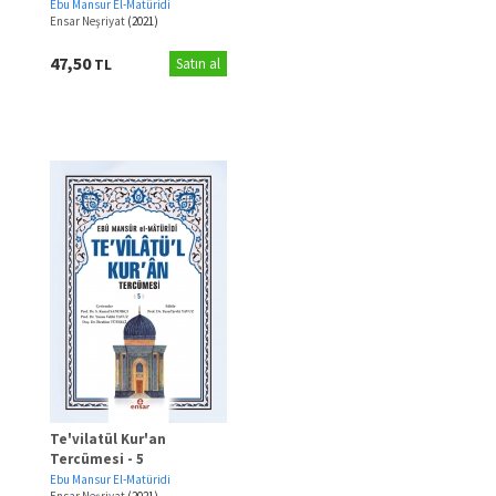
Ebu Mansur El-Matüridi
Ensar Neşriyat
(2021)
47,50
TL
Satın al
Te'vilatül Kur'an
Tercümesi - 5
Ebu Mansur El-Matüridi
Ensar Neşriyat
(2021)