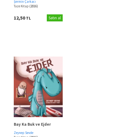
Şermin Çarkacı
Taze Kitap
(2016)
12,50
TL
Satın al
Bay Ka Buk ve Ejder
Zeynep Sevde