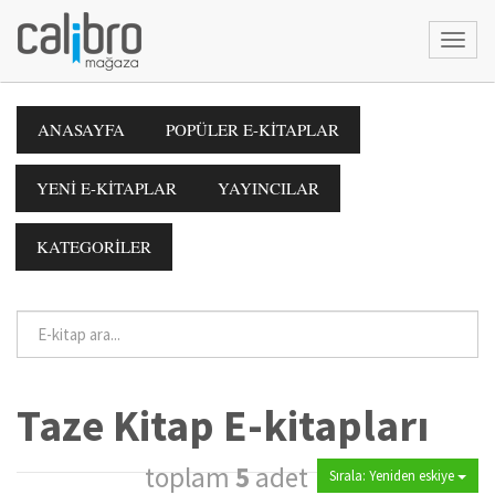
ANASAYFA
POPÜLER E-KİTAPLAR
YENİ E-KİTAPLAR
YAYINCILAR
KATEGORİLER
Taze Kitap E-kitapları
toplam
5
adet
Sırala: Yeniden eskiye