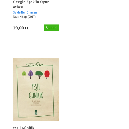
Gezgin Eşek'in Oyun
Atlası
Saide Nur Dikmen
Taze Kitap
(2017)
19,00
TL
Satın al
Yeşil Günlük