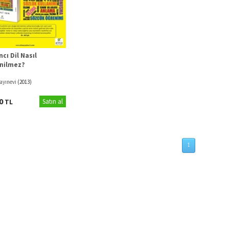
cı Dil Nasıl
nilmez?
ayınevi
(2013)
00
TL
Satın al
1