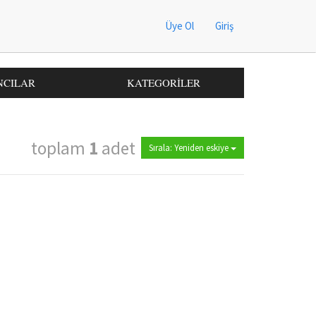
Üye Ol
Giriş
NCILAR
KATEGORİLER
toplam
1
adet
Sırala: Yeniden eskiye