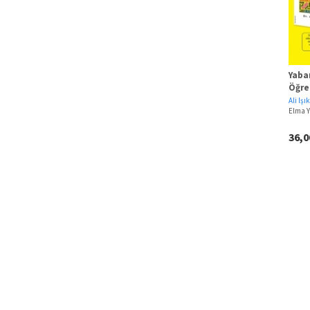
Yaban
Öğre
Ali Işık
Elma Y
36,