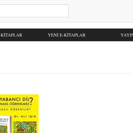
-KİTAPLAR
YENİ E-KİTAPLAR
YAYI