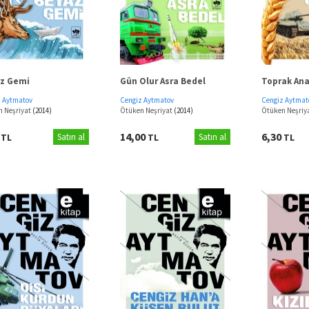
z Gemi
Gün Olur Asra Bedel
Toprak An
z Aytmatov
Cengiz Aytmatov
Cengiz Aytmat
n Neşriyat
(2014)
Ötüken Neşriyat
(2014)
Ötüken Neşriy
0
14,00
6,30
TL
Satın al
TL
Satın al
TL