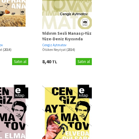
Yıldırım Sesli Manasçı-Yüz
a
Yüze-Deniz Kıyısında
Koşan Ala Köpek
ov
Cengiz Aytmatov
at
(2014)
Ötüken Neşriyat
(2014)
8,40
Satın al
TL
Satın al