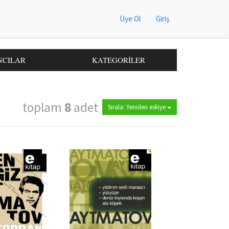
Üye Ol
Giriş
NCILAR
KATEGORİLER
toplam
8
adet
Sırala: Yeniden eskiye