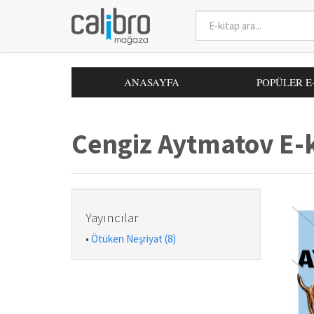
ANASAYFA
POPÜLER E
Cengiz Aytmatov E-k
Yayıncılar
•
Ötüken Neşriyat (8)