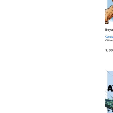
Beya
Cengi
Ötüke
7,0