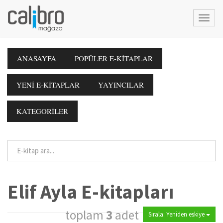
ANASAYFA
POPÜLER E-KİTAPLAR
YENİ E-KİTAPLAR
YAYINCILAR
KATEGORİLER
Elif Ayla E-kitapları
toplam
3
adet
Sırala: Yeniden eskiye