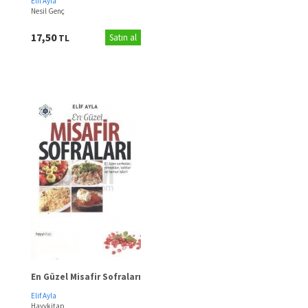
Elif Ayla
Nesil Genç
17,50
TL
Satın al
En Güzel Misafir Sofraları
Elif Ayla
Hayykitap