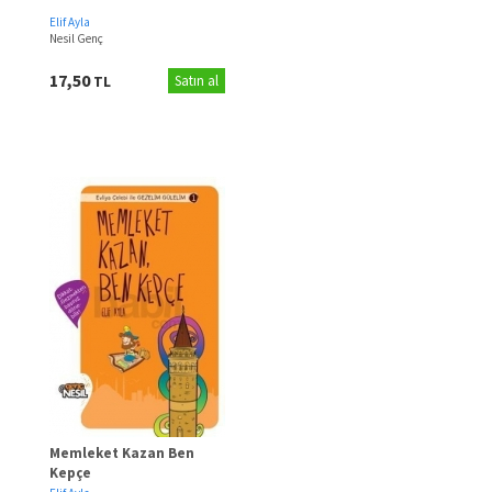
Elif Ayla
Nesil Genç
17,50
TL
Satın al
Memleket Kazan Ben
Kepçe