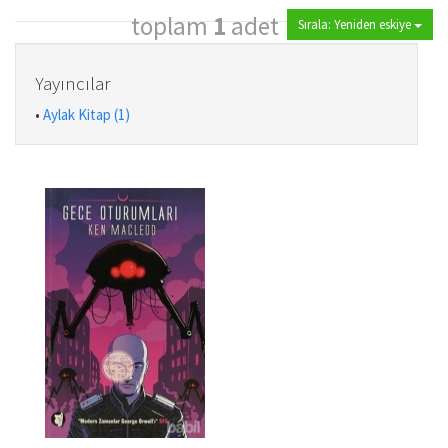
toplam
1
adet
Sırala: Yeniden eskiye
Yayıncılar
•
Aylak Kitap (1)