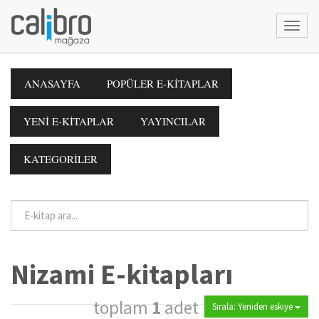
ANASAYFA
POPÜLER E-KİTAPLAR
YENİ E-KİTAPLAR
YAYINCILAR
KATEGORİLER
Nizami E-kitapları
toplam
1
adet
Sırala: Yeniden eskiye