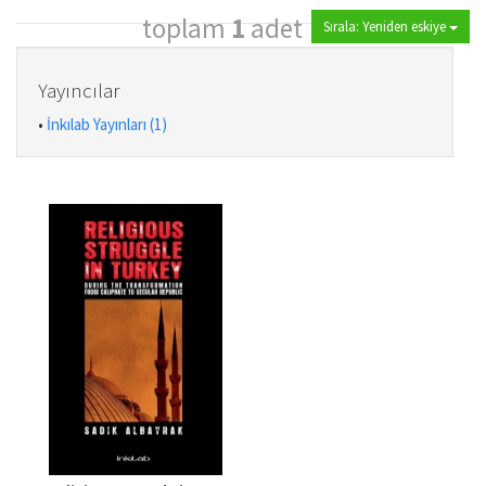
toplam
1
adet
Sırala: Yeniden eskiye
Yayıncılar
•
İnkılab Yayınları (1)