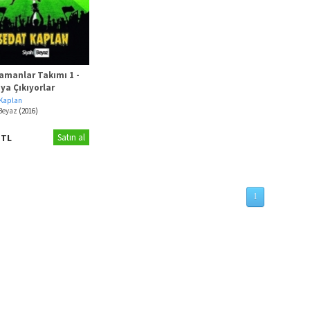
amanlar Takımı 1 -
ya Çıkıyorlar
 Kaplan
 Beyaz
(2016)
0
TL
Satın al
1