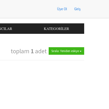
Üye Ol
Giriş
NCILAR
KATEGORİLER
toplam
1
adet
Sırala: Yeniden eskiye