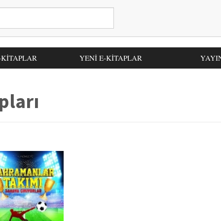
-KİTAPLAR
YENİ E-KİTAPLAR
YAYI
pları