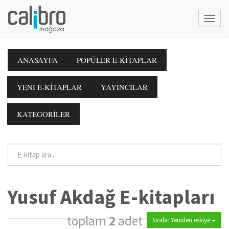
ANASAYFA
POPÜLER E-KİTAPLAR
YENİ E-KİTAPLAR
YAYINCILAR
KATEGORİLER
Yusuf Akdağ E-kitapları
toplam
2
adet
Sırala: Yeniden eskiye