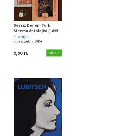
Sessiz Dönem Türk
Sinema Antolojisi (1895-
1928)
Ali Özuyar
Küre Yayınları
(2015)
9,90
TL
Satın al