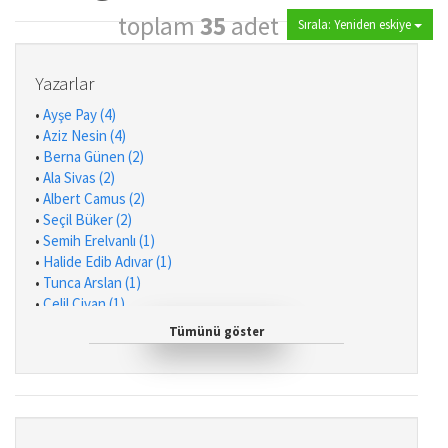
toplam
35
adet
Sırala: Yeniden eskiye
Yazarlar
•
Ayşe Pay (4)
•
Aziz Nesin (4)
•
Berna Günen (2)
•
Ala Sivas (2)
•
Albert Camus (2)
•
Seçil Büker (2)
•
Semih Erelvanlı (1)
•
Halide Edib Adıvar (1)
•
Tunca Arslan (1)
•
Celil Civan (1)
•
Kurtuluş Kayalı (1)
Tümünü göster
•
Sevim Gözay (1)
•
Sadık Yemni (1)
•
Serpil Kırel (1)
•
Genevieve Jolliffe (1)
•
Halid Ziya Uşaklıgil (1)