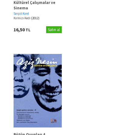
Kültürel Çalışmalar ve
Sinema
Serpil Kırel
Kırmızı Kedi
(2012)
16,50
TL
Satın al
Bütün Oyunları 4