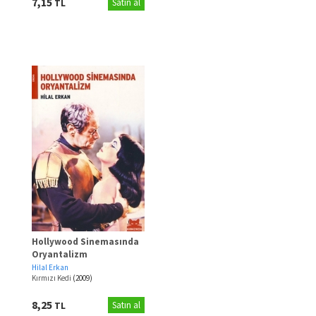
7,15
TL
Satın al
Hollywood Sinemasında
Oryantalizm
Hilal Erkan
Kırmızı Kedi
(2009)
8,25
TL
Satın al