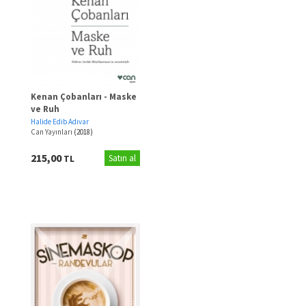
Kenan Çobanları - Maske
ve Ruh
Halide Edib Adıvar
Can Yayınları
(2018)
215,00
TL
Satın al