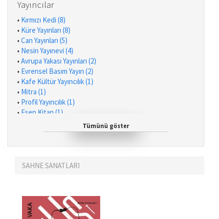
•
Ulaş Işıklar (1)
Yayıncılar
•
Erkal Ünal (1)
•
Kırmızı Kedi (8)
•
Chris Jones (1)
•
Küre Yayınları (8)
•
Max Frisch (1)
•
Can Yayınları (5)
•
Aybala Hilal Yüksel (1)
•
Nesin Yayınevi (4)
•
Ömer Lekesiz (1)
•
Avrupa Yakası Yayınları (2)
•
Giorgio Vincenti (1)
•
Evrensel Basım Yayın (2)
•
Ali Özuyar (1)
•
Kafe Kültür Yayıncılık (1)
•
Barış Saydam (1)
•
Mitra (1)
•
Kolektif (1)
•
Profil Yayıncılık (1)
•
Burçak Evren (1)
•
Esen Kitap (1)
•
Rıdvan Şentürk (1)
•
Tezkire Yayınları (1)
•
Hilal Erkan (1)
Tümünü göster
•
Encore (1)
•
Andrew Zinnes (1)
•
Şebnem Sunar (1)
•
Slavoj Zizek (1)
SAHNE SANATLARI