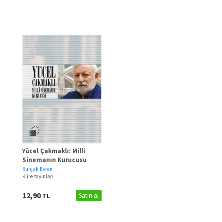
Yücel Çakmaklı: Milli
Sinemanın Kurucusu
Burçak Evren
Küre Yayınları
12,90
TL
Satın al