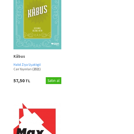
Kâbus
Halid Ziya Uşaklıgil
Can Yayınları
(2021)
57,50
TL
Satın al