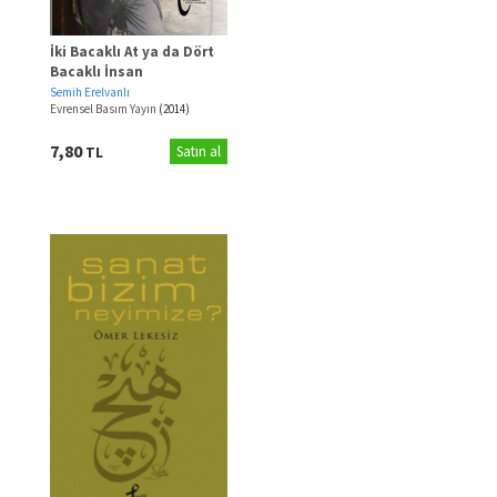
İki Bacaklı At ya da Dört
Bacaklı İnsan
Semih Erelvanlı
Evrensel Basım Yayın
(2014)
7,80
TL
Satın al