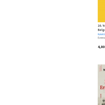
•
İsmail Berduk Olgaçay (1)
•
Aydın Keleşoğlu (1)
•
Cevat Öneş (1)
•
Erkan Aydanoğlu (1)
•
Mustafa Yıldız (1)
20. Y
•
Doğan Gürpınar (1)
Belg
•
Ahmet Arpad (1)
Kolekti
Evrens
•
Halide Edib Adıvar (1)
•
Ahmet Faruk Çeçen (1)
4,8
•
Cynthia Stokes Brown (1)
•
Emre Soncan (1)
•
Burhanettin Duran (1)
•
Özgür Metin Demirel (1)
•
Hagop L. Barsoumian (1)
•
John Reed (1)
•
Ebru Kılıç (1)
•
Ellen Meiksins Wood (1)
•
Tony Biddle (1)
•
Henri Alleg (1)
•
Peyami Safa (1)
•
Erdal Yılmaz (1)