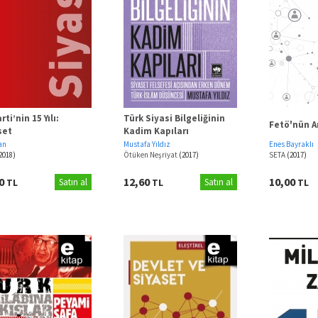
rti’nin 15 Yılı:
Türk Siyasi Bilgeliğinin
Fetö'nün A
set
Kadim Kapıları
lan
Mustafa Yıldız
Enes Bayraklı
2018)
Ötüken Neşriyat
(2017)
SETA
(2017)
50
12,60
10,00
TL
Satın al
TL
Satın al
TL