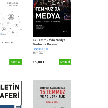
15 Temmuz'da Medya:
natomisi
Darbe ve Direnişin
Mecrası
İsmail Çağlar
SETA
(2017)
15,00
Satın al
TL
Satın al