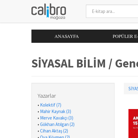
ANASAYFA
POPÜLER E
SİYASAL BİLİM / Gene
SİYA
Yazarlar
•
Kolektif (7)
•
Mahir Kaynak (3)
•
Merve Kavakçı (3)
•
Gökhan Atılgan (2)
•
Cihan Aktaş (2)
•
Oya Köymen (2)