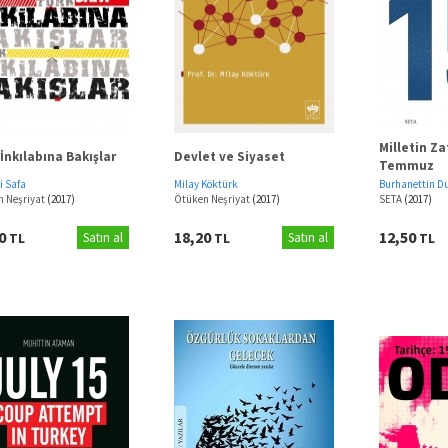
Milletin Za
İnkılabına Bakışlar
Devlet ve Siyaset
Temmuz
i Safa
Milay Köktürk
Burhanettin D
n Neşriyat
(2017)
Ötüken Neşriyat
(2017)
SETA
(2017)
60
18,20
12,50
TL
Satın al
TL
Satın al
TL