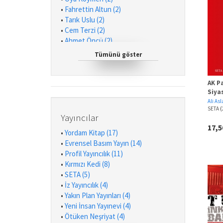
•
Fahrettin Altun (2)
•
Tarık Uslu (2)
•
Cem Terzi (2)
•
Ahmet Öncü (2)
•
Atilla Akar (2)
Tümünü göster
•
Ömer Lütfi Mete (2)
•
Cem Eroğul (1)
•
Hayrettin Ökçesiz (1)
AK Pa
Siya
•
İlhan Taşcı (1)
Ali As
•
Mehmet Işık (1)
SETA
(
•
Vladimir İlyiç Lenin (1)
Yayıncılar
•
Ali Aslan (1)
17,
•
Yordam Kitap (17)
•
Necİp Fazil (1)
•
Evrensel Basım Yayın (14)
•
Valeska von Roques (1)
•
Profil Yayıncılık (11)
•
Fulya Çeçen (1)
•
Kırmızı Kedi (8)
•
Erkin Başer (1)
•
SETA (5)
•
Nurettin Çalışkan (1)
•
İz Yayıncılık (4)
•
Muhittin Ataman (1)
•
Yakın Plan Yayınları (4)
•
Muzaffer Ercan (1)
•
Yeni İnsan Yayınevi (4)
•
Nagehan Alçı (1)
•
Ötüken Neşriyat (4)
•
Rasih Güran (1)