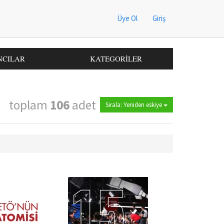
Üye Ol
Giriş
NCILAR
KATEGORİLER
toplam
106
adet
Sırala: Yeniden eskiye