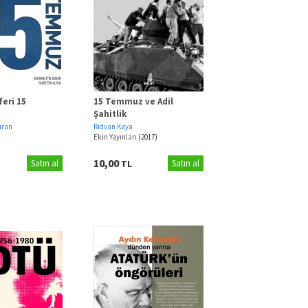
feri 15
15 Temmuz ve Adil
Şahitlik
uran
Rıdvan Kaya
Ekin Yayınları
(2017)
10,00
Satın al
TL
Satın al