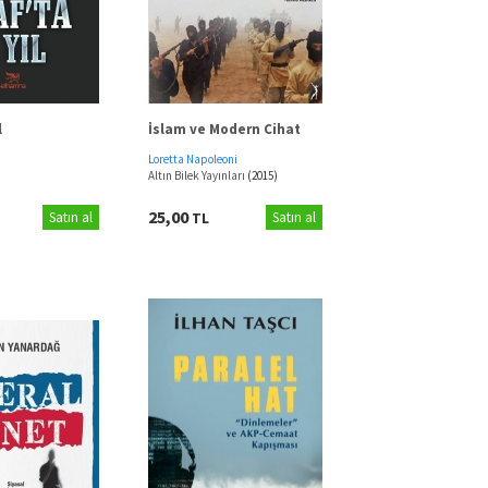
l
İslam ve Modern Cihat
Loretta Napoleoni
)
Altın Bilek Yayınları
(2015)
25,00
Satın al
TL
Satın al