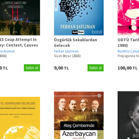
 15 Coup Attempt In
Özgürlük Sokaklardan
ODTÜ Tarih
ey: Context, Causes
Gelecek
1980)
Consequences
tin Ataman
Ferhan Şaylıman
Nurettin Çalış
2016)
Siyah Beyaz
(2016)
Propaganda Ya
50
9,00
100,00
TL
Satın al
TL
Satın al
TL