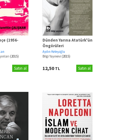
çe (1956-
Dünden Yarına Atatürk'ün
Öngörüleri
kan
Aydın Keleşoğlu
yınları
(2015)
Bilgi Yayınevi
(2015)
12,50
Satın al
TL
Satın al