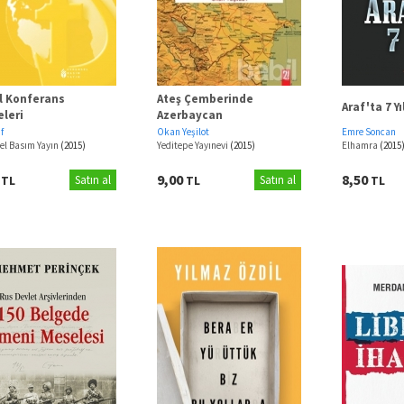
ıl Konferans
Ateş Çemberinde
Araf'ta 7 Yı
eleri
Azerbaycan
f
Okan Yeşilot
Emre Soncan
el Basım Yayın
(2015)
Yeditepe Yayınevi
(2015)
Elhamra
(2015
0
9,00
8,50
TL
Satın al
TL
Satın al
TL