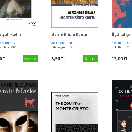
lyalı Kadın
Monte Kristo Kontu
Üç Silahşör
ndre Dumas
Alexandre Dumas
Alexandre Du
yınları
(2022)
Bilgi Yayınevi
(2015)
Kafe Kültür Yay
50
3,90
12,00
TL
Satın al
TL
Satın al
TL