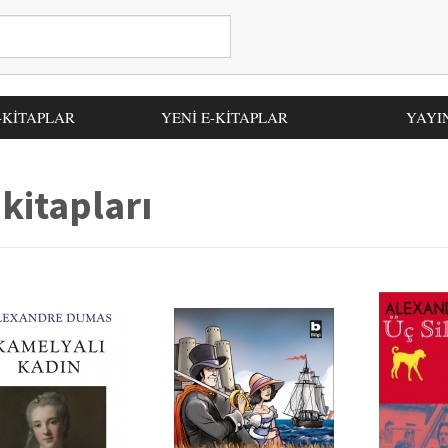
-KİTAPLAR
YENİ E-KİTAPLAR
YAYI
kitapları