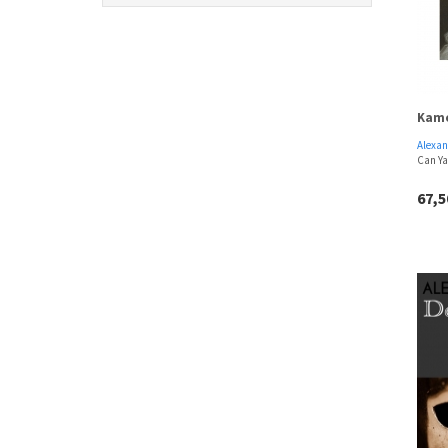
Kame
Alexa
Can Ya
67,