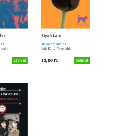
ler
Siyah Lale
mas
Alexandre Dumas
ıncılık
Kafe Kültür Yayıncılık
12,00
Satın al
TL
Satın al