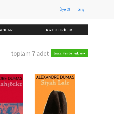
Üye Ol
Giriş
NCILAR
KATEGORİLER
toplam
7
adet
Sırala: Yeniden eskiye