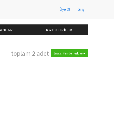
Üye Ol
Giriş
NCILAR
KATEGORİLER
toplam
2
adet
Sırala: Yeniden eskiye