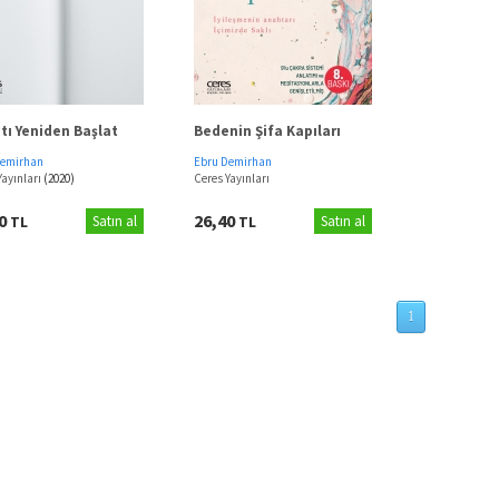
tı Yeniden Başlat
Bedenin Şifa Kapıları
Demirhan
Ebru Demirhan
Yayınları
(2020)
Ceres Yayınları
00
26,40
TL
Satın al
TL
Satın al
1