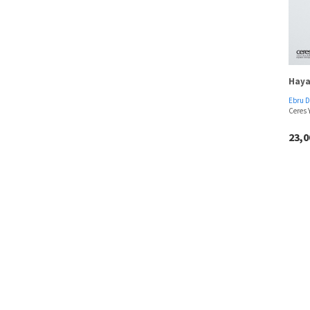
Haya
Ebru 
Ceres 
23,