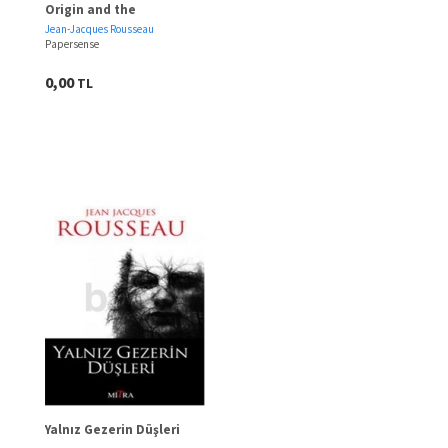
Origin and the
Foundation of the
Jean-Jacques Rousseau
Inequality Among
Papersense
Mankind
0,00
TL
Yalnız Gezerin Düşleri