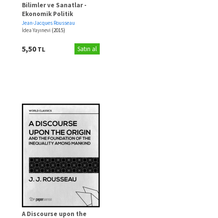
Bilimler ve Sanatlar -
Ekonomik Politik
Jean-Jacques Rousseau
İdea Yayınevi
(2015)
5,50
TL
Satın al
A Discourse upon the