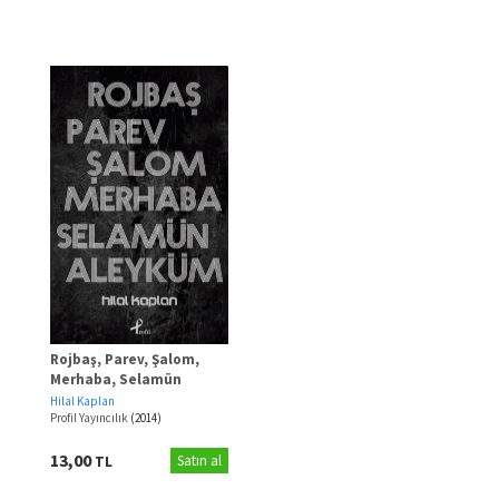
Rojbaş, Parev, Şalom,
Merhaba, Selamün
Aleyküm
Hilal Kaplan
Profil Yayıncılık
(2014)
13,00
TL
Satın al