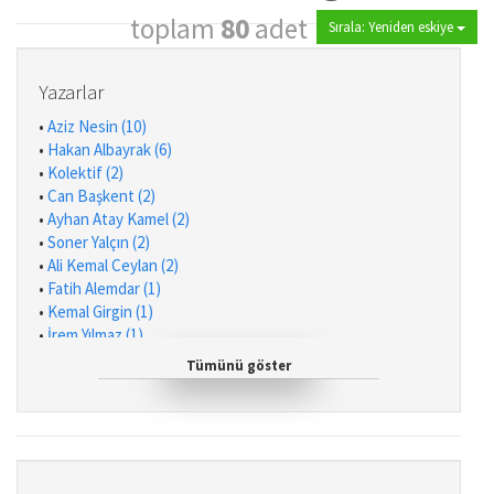
toplam
80
adet
Sırala: Yeniden eskiye
Yazarlar
•
Aziz Nesin (10)
•
Hakan Albayrak (6)
•
Kolektif (2)
•
Can Başkent (2)
•
Ayhan Atay Kamel (2)
•
Soner Yalçın (2)
•
Ali Kemal Ceylan (2)
•
Fatih Alemdar (1)
•
Kemal Girgin (1)
•
İrem Yılmaz (1)
•
Galip Erdem (1)
Tümünü göster
•
Öznur Oğuz (1)
•
Nezih Tınas (1)
•
Tonguç Ok (1)
•
Theodor Herzl (1)
•
Fatih Polat (1)