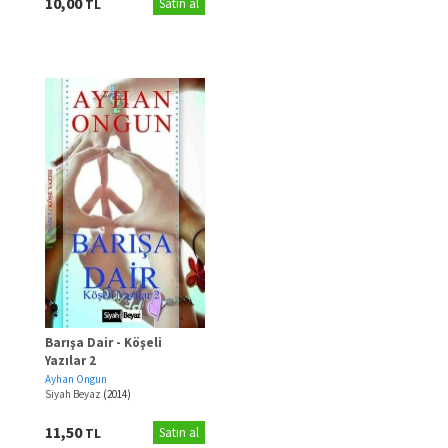
10,00
TL
Satın al
Barışa Dair - Köşeli
Yazılar 2
Ayhan Ongun
Siyah Beyaz
(2014)
11,50
TL
Satın al