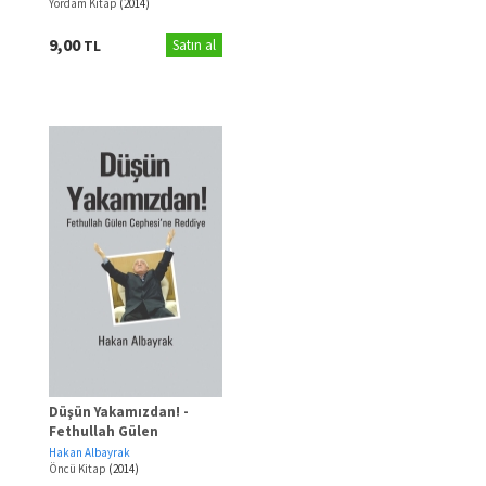
Yordam Kitap
(2014)
9,00
TL
Satın al
Düşün Yakamızdan! -
Fethullah Gülen
Cephesi'ne Reddiye
Hakan Albayrak
Öncü Kitap
(2014)