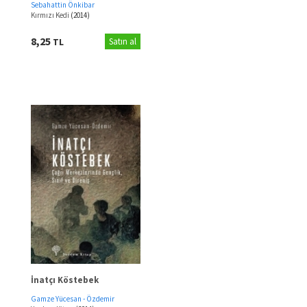
Sebahattin Önkibar
Kırmızı Kedi
(2014)
8,25
TL
Satın al
İnatçı Köstebek
Gamze Yücesan - Özdemir