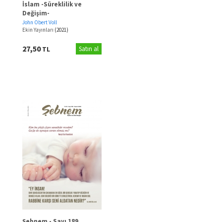
İslam -Süreklilik ve
Değişim-
John Obert Voll
Ekin Yayınları
(2021)
27,50
TL
Satın al
Şebnem - Sayı 189