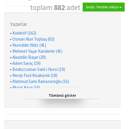
toplam
882
adet
Sırala: Yeniden eskiye
Yazarlar
•
Kolektif (162)
•
Osman Nuri Topbaş (62)
•
Nureddin Yıldız (41)
•
Mehmet Yaşar Kandemir (41)
•
Alaaddin Başar (20)
•
Adem Saraç (19)
•
Bediüzzaman Said-i Nursi (19)
•
Necip Fazıl Kısakürek (18)
•
Mahmud Sami Ramazanoğlu (16)
•
Murat Kaya (16)
•
Halime Demireşik (15)
Tümünü göster
•
Mustafa Eriş (14)
•
Mehmed Paksu (12)
•
Ahmet Taşgetiren (11)
•
Ali Kuzu (11)
•
Handan Yalvaç Arıcı (10)