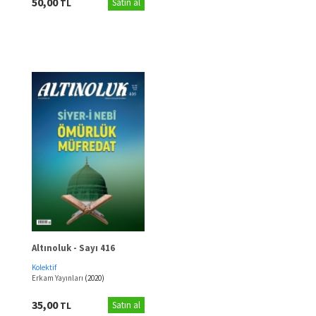
50,00
TL
Satın al
Altınoluk - Sayı 416
Kolektif
Erkam Yayınları
(2020)
35,00
TL
Satın al